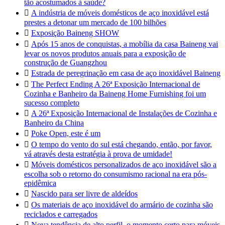
tão acostumados à saúde?

A indústria de móveis domésticos de aço inoxidável está
prestes a detonar um mercado de 100 bilhões

Exposição Baineng SHOW

Após 15 anos de conquistas, a mobília da casa Baineng vai
levar os novos produtos anuais para a exposição de
construção de Guangzhou

Estrada de peregrinação em casa de aço inoxidável Baineng

The Perfect Ending A 26ª Exposição Internacional de
Cozinha e Banheiro da Baineng Home Furnishing foi um
sucesso completo

A 26ª Exposição Internacional de Instalações de Cozinha e
Banheiro da China

Poke Open, este é um

O tempo do vento do sul está chegando, então, por favor,
vá através desta estratégia à prova de umidade!

Móveis domésticos personalizados de aço inoxidável são a
escolha sob o retorno do consumismo racional na era pós-
epidêmica

Nascido para ser livre de aldeídos

Os materiais de aço inoxidável do armário de cozinha são
reciclados e carregados

Nova tendência de alto perfil, o momento certo para móveis