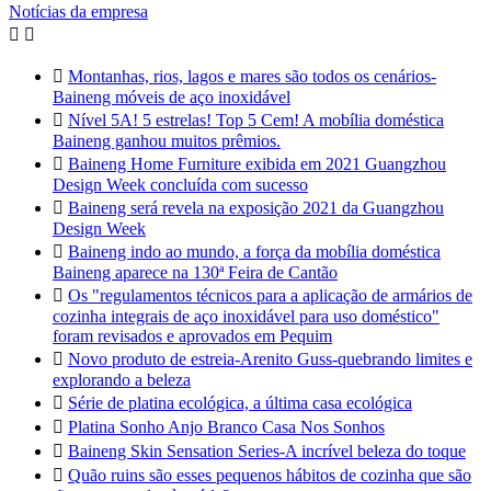
Notícias da empresa



Montanhas, rios, lagos e mares são todos os cenários-
Baineng móveis de aço inoxidável

Nível 5A! 5 estrelas! Top 5 Cem! A mobília doméstica
Baineng ganhou muitos prêmios.

Baineng Home Furniture exibida em 2021 Guangzhou
Design Week concluída com sucesso

Baineng será revela na exposição 2021 da Guangzhou
Design Week

Baineng indo ao mundo, a força da mobília doméstica
Baineng aparece na 130ª Feira de Cantão

Os "regulamentos técnicos para a aplicação de armários de
cozinha integrais de aço inoxidável para uso doméstico"
foram revisados e aprovados em Pequim

Novo produto de estreia-Arenito Guss-quebrando limites e
explorando a beleza

Série de platina ecológica, a última casa ecológica

Platina Sonho Anjo Branco Casa Nos Sonhos

Baineng Skin Sensation Series-A incrível beleza do toque

Quão ruins são esses pequenos hábitos de cozinha que são