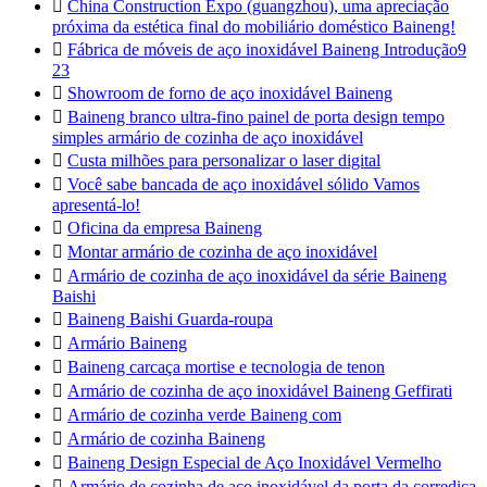

China Construction Expo (guangzhou), uma apreciação
próxima da estética final do mobiliário doméstico Baineng!

Fábrica de móveis de aço inoxidável Baineng Introdução9
23

Showroom de forno de aço inoxidável Baineng

Baineng branco ultra-fino painel de porta design tempo
simples armário de cozinha de aço inoxidável

Custa milhões para personalizar o laser digital

Você sabe bancada de aço inoxidável sólido Vamos
apresentá-lo!

Oficina da empresa Baineng

Montar armário de cozinha de aço inoxidável

Armário de cozinha de aço inoxidável da série Baineng
Baishi

Baineng Baishi Guarda-roupa

Armário Baineng

Baineng carcaça mortise e tecnologia de tenon

Armário de cozinha de aço inoxidável Baineng Geffirati

Armário de cozinha verde Baineng com

Armário de cozinha Baineng

Baineng Design Especial de Aço Inoxidável Vermelho

Armário de cozinha de aço inoxidável da porta da corrediça