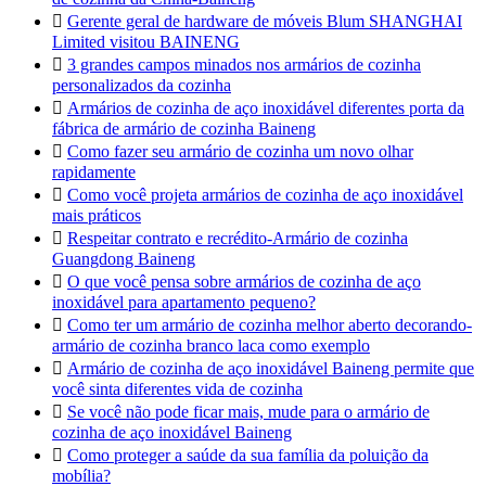

Gerente geral de hardware de móveis Blum SHANGHAI
Limited visitou BAINENG

3 grandes campos minados nos armários de cozinha
personalizados da cozinha

Armários de cozinha de aço inoxidável diferentes porta da
fábrica de armário de cozinha Baineng

Como fazer seu armário de cozinha um novo olhar
rapidamente

Como você projeta armários de cozinha de aço inoxidável
mais práticos

Respeitar contrato e recrédito-Armário de cozinha
Guangdong Baineng

O que você pensa sobre armários de cozinha de aço
inoxidável para apartamento pequeno?

Como ter um armário de cozinha melhor aberto decorando-
armário de cozinha branco laca como exemplo

Armário de cozinha de aço inoxidável Baineng permite que
você sinta diferentes vida de cozinha

Se você não pode ficar mais, mude para o armário de
cozinha de aço inoxidável Baineng

Como proteger a saúde da sua família da poluição da
mobília?