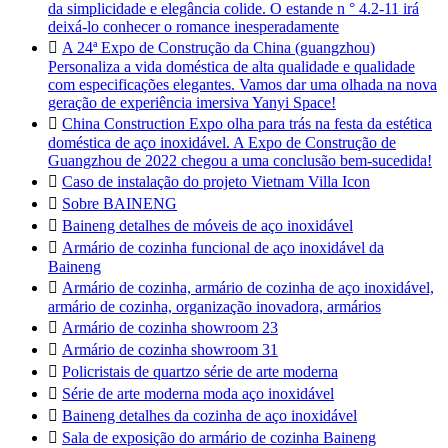
da simplicidade e elegância colide. O estande n ° 4.2-11 irá
deixá-lo conhecer o romance inesperadamente

A 24ª Expo de Construção da China (guangzhou)
Personaliza a vida doméstica de alta qualidade e qualidade
com especificações elegantes. Vamos dar uma olhada na nova
geração de experiência imersiva Yanyi Space!

China Construction Expo olha para trás na festa da estética
doméstica de aço inoxidável. A Expo de Construção de
Guangzhou de 2022 chegou a uma conclusão bem-sucedida!

Caso de instalação do projeto Vietnam Villa Icon

Sobre BAINENG

Baineng detalhes de móveis de aço inoxidável

Armário de cozinha funcional de aço inoxidável da
Baineng

Armário de cozinha, armário de cozinha de aço inoxidável,
armário de cozinha, organização inovadora, armários

Armário de cozinha showroom 23

Armário de cozinha showroom 31

Policristais de quartzo série de arte moderna

Série de arte moderna moda aço inoxidável

Baineng detalhes da cozinha de aço inoxidável

Sala de exposição do armário de cozinha Baineng