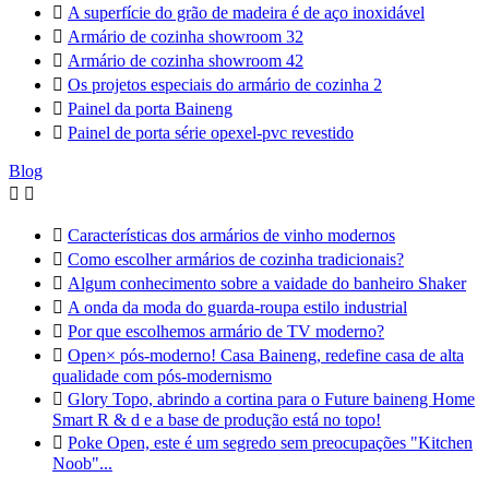

A superfície do grão de madeira é de aço inoxidável

Armário de cozinha showroom 32

Armário de cozinha showroom 42

Os projetos especiais do armário de cozinha 2

Painel da porta Baineng

Painel de porta série opexel-pvc revestido
Blog



Características dos armários de vinho modernos

Como escolher armários de cozinha tradicionais?

Algum conhecimento sobre a vaidade do banheiro Shaker

A onda da moda do guarda-roupa estilo industrial

Por que escolhemos armário de TV moderno?

Open× pós-moderno! Casa Baineng, redefine casa de alta
qualidade com pós-modernismo

Glory Topo, abrindo a cortina para o Future baineng Home
Smart R & d e a base de produção está no topo!

Poke Open, este é um segredo sem preocupações "Kitchen
Noob"...