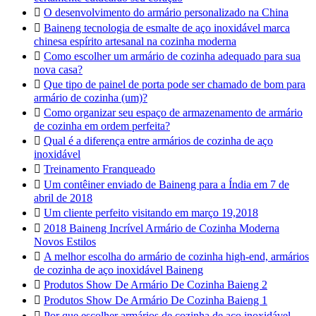

O desenvolvimento do armário personalizado na China

Baineng tecnologia de esmalte de aço inoxidável marca
chinesa espírito artesanal na cozinha moderna

Como escolher um armário de cozinha adequado para sua
nova casa?

Que tipo de painel de porta pode ser chamado de bom para
armário de cozinha (um)?

Como organizar seu espaço de armazenamento de armário
de cozinha em ordem perfeita?

Qual é a diferença entre armários de cozinha de aço
inoxidável

Treinamento Franqueado

Um contêiner enviado de Baineng para a Índia em 7 de
abril de 2018

Um cliente perfeito visitando em março 19,2018

2018 Baineng Incrível Armário de Cozinha Moderna
Novos Estilos

A melhor escolha do armário de cozinha high-end, armários
de cozinha de aço inoxidável Baineng

Produtos Show De Armário De Cozinha Baieng 2

Produtos Show De Armário De Cozinha Baieng 1

Por que escolher armários de cozinha de aço inoxidável