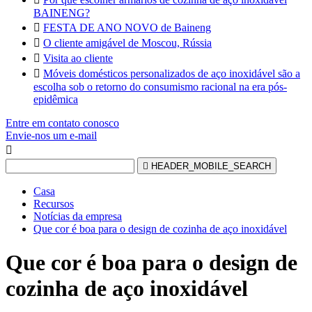
BAINENG?

FESTA DE ANO NOVO de Baineng

O cliente amigável de Moscou, Rússia

Visita ao cliente

Móveis domésticos personalizados de aço inoxidável são a
escolha sob o retorno do consumismo racional na era pós-
epidêmica
Entre em contato conosco
Envie-nos um e-mail


HEADER_MOBILE_SEARCH
Casa
Recursos
Notícias da empresa
Que cor é boa para o design de cozinha de aço inoxidável
Que cor é boa para o design de
cozinha de aço inoxidável