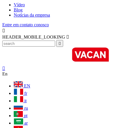
Vídeo
Blog
Notícias da empresa
Entre em contato conosco

HEADER_MOBILE_LOOKING



En
EN
fr
it
ru
pt
ar