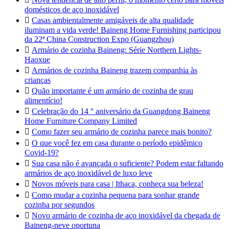
domésticos de aço inoxidável

Casas ambientalmente amigáveis de alta qualidade
iluminam a vida verde! Baineng Home Furnishing participou
da 22ª China Construction Expo (Guangzhou)

Armário de cozinha Baineng: Série Northern Lights-
Haoxue

Armários de cozinha Baineng trazem companhia às
crianças

Quão importante é um armário de cozinha de grau
alimentício!

Celebração do 14 ° aniversário da Guangdong Baineng
Home Furniture Company Limited

Como fazer seu armário de cozinha parece mais bonito?

O que você fez em casa durante o período epidêmico
Covid-19?

Sua casa não é avançada o suficiente? Podem estar faltando
armários de aço inoxidável de luxo leve

Novos móveis para casa | Ithaca, conheça sua beleza!

Como mudar a cozinha pequena para sonhar grande
cozinha por segundos

Novo armário de cozinha de aço inoxidável da chegada de
Baineng-neve oportuna