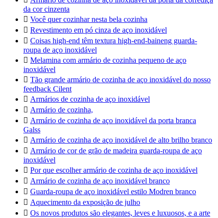
da cor cinzenta

Você quer cozinhar nesta bela cozinha

Revestimento em pó cinza de aço inoxidável

Coisas high-end têm textura high-end-baineng guarda-
roupa de aço inoxidável

Melamina com armário de cozinha pequeno de aço
inoxidável

Tão grande armário de cozinha de aço inoxidável do nosso
feedback Cilent

Armários de cozinha de aço inoxidável

Armário de cozinha,

Armário de cozinha de aço inoxidável da porta branca
Galss

Armário de cozinha de aço inoxidável de alto brilho branco

Armário de cor de grão de madeira guarda-roupa de aço
inoxidável

Por que escolher armário de cozinha de aço inoxidável

Armário de cozinha de aço inoxidável branco

Guarda-roupa de aço inoxidável estilo Modren branco

Aquecimento da exposição de julho

Os novos produtos são elegantes, leves e luxuosos, e a arte