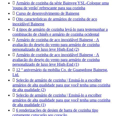

Armário de cozinha da série Bainveg YSL-Coloque uma
'roupa de verão' refrescante para sua cozinha

Curso de desenvolvimento de Baineng

Oito características de armários de cozinha de aço
inoxidável Baineng

4 tipos de armário de cozinha levá-lo para testemunhar a
combinação de chinês e armário de cozinha ocidental

Armário de cozinha de aço inoxidável Baineng · A
avaliação do desejo do vento para armário de cozinha
personalizado de luxo leve High-End (2)

Armário de cozinha de aço inoxidável Baineng · A
avaliação do desejo do vento para armário de cozinha
personalizado de luxo leve High-End (1)

12 ° aniversário da mobília Co. de Guangdong Baineng,
Ltd.

Seleção de armário de cozinha | Ensiná-lo a escolher
armários de alta qualidade para que você tenha uma cozinha
de alta qualidade (2)

Seleção de armário de cozinha | Ensiná-lo a escolher
armários de alta qualidade para que você tenha uma cozinha
de alta qualidade (1)

6 renderizações de design de barra de cozinha tipo
certamente cutucarão seu coração