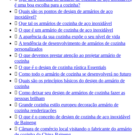
é uma boa escolha para a cozinha?

Quais são os pontos de design de armários de aço
inoxidável?

Que tal os armários de cozinha de aço inoxidável

O que é um armário de cozinha de aço inoxidável

A aparência da sua cozinha expõe o seu nível de vida

A tendência de desenvolvimento de armários de cozinha
personalizados

O que devemos prestar atenção ao projetar armário de
cozinha

O que é o design de cozinha rústica Essentials

Como todo o armário de cozinha se desenvolverá no futuro

Quais são os princípios básicos do design do armário de
cozinha

Como deixar seu design de armários de cozinha fazer as
pessoas brilham

Grande cozinha estilo europeu decoração armário de
cozinha renderizações

O que é o conceito de design de cozinha de aço inoxidável
de Baineng

Câmara de comércio local visitando o fabricante do armário
de cozinha da China-Baineng