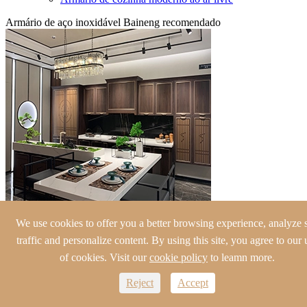
Armário de aço inoxidável Baineng recomendado
Novo armário de lavanderia estilo chinês com armário de aço
We use cookies to offer you a better browsing experience, analyze s
inoxidável
traffic and personalize content. By using this site, you agree to our 
of cookies. Visit our
cookie policy
to leamn more.
Reject
Accept