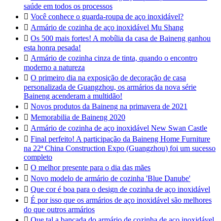
saúde em todos os processos

Você conhece o guarda-roupa de aço inoxidável?

Armário de cozinha de aço inoxidável Mu Shang

Os 500 mais fortes! A mobília da casa de Baineng ganhou
esta honra pesada!

Armário de cozinha cinza de tinta, quando o encontro
moderno a natureza

O primeiro dia na exposição de decoração de casa
personalizada de Guangzhou, os armários da nova série
Baineng acenderam a multidão!

Novos produtos da Baineng na primavera de 2021

Memorabilia de Baineng 2020

Armário de cozinha de aço inoxidável New Swan Castle

Final perfeito! A participação da Baineng Home Furniture
na 22ª China Construction Expo (Guangzhou) foi um sucesso
completo

O melhor presente para o dia das mães

Novo modelo de armário de cozinha 'Blue Danube'

Que cor é boa para o design de cozinha de aço inoxidável

É por isso que os armários de aço inoxidável são melhores
do que outros armários

Que tal a bancada do armário de cozinha de aço inoxidável,