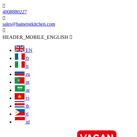

4008880227

sales@bainengkitchen.com

HEADER_MOBILE_ENGLISH

EN
fr
it
ru
pt
ar
vi
th
tl
id