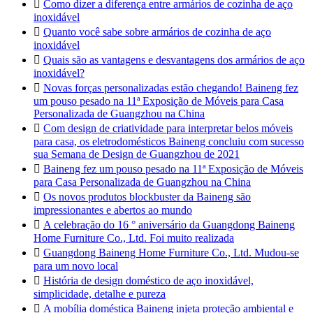

Como dizer a diferença entre armários de cozinha de aço
inoxidável

Quanto você sabe sobre armários de cozinha de aço
inoxidável

Quais são as vantagens e desvantagens dos armários de aço
inoxidável?

Novas forças personalizadas estão chegando! Baineng fez
um pouso pesado na 11ª Exposição de Móveis para Casa
Personalizada de Guangzhou na China

Com design de criatividade para interpretar belos móveis
para casa, os eletrodomésticos Baineng concluiu com sucesso
sua Semana de Design de Guangzhou de 2021

Baineng fez um pouso pesado na 11ª Exposição de Móveis
para Casa Personalizada de Guangzhou na China

Os novos produtos blockbuster da Baineng são
impressionantes e abertos ao mundo

A celebração do 16 ° aniversário da Guangdong Baineng
Home Furniture Co., Ltd. Foi muito realizada

Guangdong Baineng Home Furniture Co., Ltd. Mudou-se
para um novo local

História de design doméstico de aço inoxidável,
simplicidade, detalhe e pureza

A mobília doméstica Baineng injeta proteção ambiental e