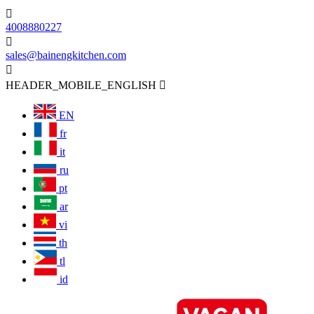

4008880227

sales@bainengkitchen.com

HEADER_MOBILE_ENGLISH

EN
fr
it
ru
pt
ar
vi
th
tl
id