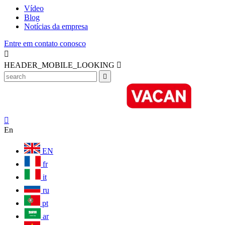
Vídeo
Blog
Notícias da empresa
Entre em contato conosco

HEADER_MOBILE_LOOKING



En
EN
fr
it
ru
pt
ar