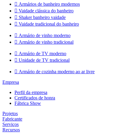

Armários de banheiro modernos

Vaidade clássica do banheiro

Shaker banheiro vaidade

Vaidade tradicional do banheiro

Armário de vinho moderno

Armário de vinho tradicional

Armário de TV moderno

Unidade de TV tradicional

Armário de cozinha moderno ao ar livre
Empresa
Perfil da empresa
Certificados de honra
Fábrica Show
Projetos
Fabricante
Serviços
Recursos