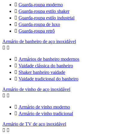

Guarda-roupa moderno

Guarda-roupa estilo shaker

Guarda-roupa estilo industrial

Guarda-roupa de luxo

Guarda-roupa retrô
Armário de banheiro de aço inoxidável



Armários de banheiro modernos

Vaidade clássica do banheiro

Shaker banheiro vaidade

Vaidade tradicional do banheiro
Armário de vinho de aço inoxidável



Armário de vinho moderno

Armário de vinho tradicional
Armário de TV de aço inoxidável

