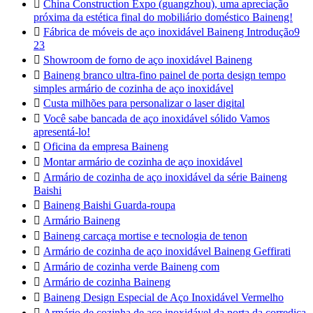

China Construction Expo (guangzhou), uma apreciação
próxima da estética final do mobiliário doméstico Baineng!

Fábrica de móveis de aço inoxidável Baineng Introdução9
23

Showroom de forno de aço inoxidável Baineng

Baineng branco ultra-fino painel de porta design tempo
simples armário de cozinha de aço inoxidável

Custa milhões para personalizar o laser digital

Você sabe bancada de aço inoxidável sólido Vamos
apresentá-lo!

Oficina da empresa Baineng

Montar armário de cozinha de aço inoxidável

Armário de cozinha de aço inoxidável da série Baineng
Baishi

Baineng Baishi Guarda-roupa

Armário Baineng

Baineng carcaça mortise e tecnologia de tenon

Armário de cozinha de aço inoxidável Baineng Geffirati

Armário de cozinha verde Baineng com

Armário de cozinha Baineng

Baineng Design Especial de Aço Inoxidável Vermelho

Armário de cozinha de aço inoxidável da porta da corrediça