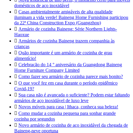
domésticos de aço inoxidável

Casas ambientalmente amigáveis de alta qualidade
iluminam a vida verde! Baineng Home Furnishing participou
da 22ª China Construction Expo (Guangzhou)

Armário de cozinha Baineng: Série Northern Lights-
Haoxue

Armários de cozinha Baineng trazem companhia às
crianças

Quão importante é um armário de cozinha de grau
alimentício!

Celebração do 14 ° aniversário da Guangdong Baineng
Home Furniture Company Limited

Como fazer seu armário de cozinha parece mais bonito?

O que você fez em casa durante o período epidêmico
Covid-19?

Sua casa não é avançada o suficiente? Podem estar faltando
armários de aço inoxidável de luxo leve

Novos móveis para casa | Ithaca, conheça sua beleza!

Como mudar a cozinha pequena para sonhar grande
cozinha por segundos

Novo armário de cozinha de aço inoxidável da chegada de
Baineng-neve oportuna