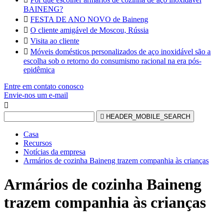
BAINENG?

FESTA DE ANO NOVO de Baineng

O cliente amigável de Moscou, Rússia

Visita ao cliente

Móveis domésticos personalizados de aço inoxidável são a
escolha sob o retorno do consumismo racional na era pós-
epidêmica
Entre em contato conosco
Envie-nos um e-mail


HEADER_MOBILE_SEARCH
Casa
Recursos
Notícias da empresa
Armários de cozinha Baineng trazem companhia às crianças
Armários de cozinha Baineng
trazem companhia às crianças