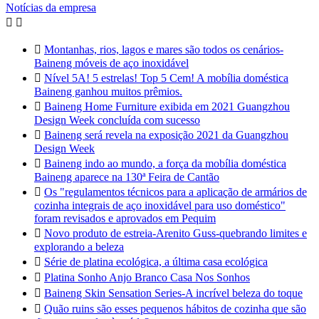
Notícias da empresa



Montanhas, rios, lagos e mares são todos os cenários-
Baineng móveis de aço inoxidável

Nível 5A! 5 estrelas! Top 5 Cem! A mobília doméstica
Baineng ganhou muitos prêmios.

Baineng Home Furniture exibida em 2021 Guangzhou
Design Week concluída com sucesso

Baineng será revela na exposição 2021 da Guangzhou
Design Week

Baineng indo ao mundo, a força da mobília doméstica
Baineng aparece na 130ª Feira de Cantão

Os "regulamentos técnicos para a aplicação de armários de
cozinha integrais de aço inoxidável para uso doméstico"
foram revisados e aprovados em Pequim

Novo produto de estreia-Arenito Guss-quebrando limites e
explorando a beleza

Série de platina ecológica, a última casa ecológica

Platina Sonho Anjo Branco Casa Nos Sonhos

Baineng Skin Sensation Series-A incrível beleza do toque

Quão ruins são esses pequenos hábitos de cozinha que são