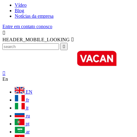
Vídeo
Blog
Notícias da empresa
Entre em contato conosco

HEADER_MOBILE_LOOKING



En
EN
fr
it
ru
pt
ar