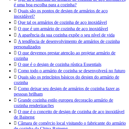
é uma boa escolha para a cozinha?

Quais são os pontos de design de armários de aço
inoxidável?

Que tal os armários de cozinha de aço inoxidável

O que é um armário de cozinha de aço inoxidável

A aparência da sua cozinha expõe o seu nível de vida

A tendência de desenvolvimento de armários de cozinha
personalizados

O que devemos prestar atenção ao projetar armário de
cozinha

O que é o design de cozinha rústica Essentials

Como todo o armário de cozinha se desenvolverá no futuro

Quais são os princípios básicos do design do armário de
cozinha

Como deixar seu design de armários de cozinha fazer as
pessoas brilham

Grande cozinha estilo europeu decoração armário de
cozinha renderizações

O que é o conceito de design de cozinha de aço inoxidável
de Baineng

Câmara de comércio local visitando o fabricante do armário
de cozinha da China-Baineng