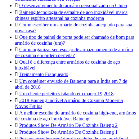

O desenvolvimento do armário personalizado na China

Baineng tecnologia de esmalte de aço inoxidável marca
chinesa espírito artesanal na cozinha moderna

Como escolher um armário de cozinha adequado para sua
nova casa?

Que tipo de painel de porta pode ser chamado de bom para
armário de cozinha (um)?

Como organizar seu espaço de armazenamento de armário
de cozinha em ordem perfeita?

Qual é a diferença entre armários de cozinha de aço
inoxidável

Treinamento Franqueado

Um contêiner enviado de Baineng para a Índia em 7 de
abril de 2018

Um cliente perfeito visitando em março 19,2018

2018 Baineng Incrível Armário de Cozinha Moderna
Novos Estilos

A melhor escolha do armário de cozinha high-end, armários
de cozinha de aço inoxidável Baineng

Produtos Show De Armário De Cozinha Baieng 2

Produtos Show De Armário De Cozinha Baieng 1

Por que escolher armários de cozinha de aço inoxidável