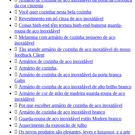
da cor cinzenta

Você quer cozinhar nesta bela cozinha

Revestimento em pó cinza de aço inoxidável

Coisas high-end têm textura high-end-baineng guarda-
roupa de aço inoxidável

Melamina com armário de cozinha pequeno de aço
inoxidável

Tão grande armário de cozinha de aço inoxidável do nosso
feedback Cilent

Armários de cozinha de aço inoxidável

Armário de cozinha,

Armário de cozinha de aço inoxidável da porta branca
Galss

Armário de cozinha de aço inoxidável de alto brilho branco

Armário de cor de grão de madeira guarda-roupa de aço
inoxidável

Por que escolher armário de cozinha de aço inoxidável

Armário de cozinha de aço inoxidável branco

Guarda-roupa de aço inoxidável estilo Modren branco

Aquecimento da exposição de julho

Os novos produtos são elegantes, leves e luxuosos, e a arte