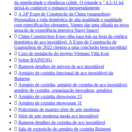
da simplicidade e elegância colide. O estande n ° 4.2-11 irá
deixá-lo conhecer o romance inesperadamente

A 24ª Expo de Construção da China (guangzhou)
Personaliza a vida doméstica de alta qualidade e qualidade
com especificações elegantes. Vamos dar uma olhada na nova
geração de experiência imersiva Yanyi Space!

China Construction Expo olha para trás na festa da estética
doméstica de aço inoxidável. A Expo de Construção de
Guangzhou de 2022 chegou a uma conclusão bem-sucedida!

Caso de instalação do projeto Vietnam Villa Icon

Sobre BAINENG

Baineng detalhes de móveis de aço inoxidável

Armário de cozinha funcional de aço inoxidável da
Baineng

Armário de cozinha, armário de cozinha de aço inoxidável,
armário de cozinha, organização inovadora, armários

Armário de cozinha showroom 23

Armário de cozinha showroom 31

Policristais de quartzo série de arte moderna

Série de arte moderna moda aço inoxidável

Baineng detalhes da cozinha de aço inoxidável

Sala de exposição do armário de cozinha Baineng