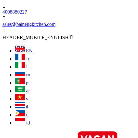

4008880227

sales@bainengkitchen.com

HEADER_MOBILE_ENGLISH

EN
fr
it
ru
pt
ar
vi
th
tl
id