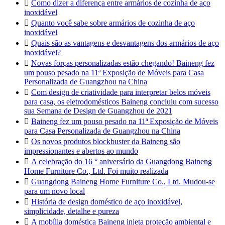

Como dizer a diferença entre armários de cozinha de aço
inoxidável

Quanto você sabe sobre armários de cozinha de aço
inoxidável

Quais são as vantagens e desvantagens dos armários de aço
inoxidável?

Novas forças personalizadas estão chegando! Baineng fez
um pouso pesado na 11ª Exposição de Móveis para Casa
Personalizada de Guangzhou na China

Com design de criatividade para interpretar belos móveis
para casa, os eletrodomésticos Baineng concluiu com sucesso
sua Semana de Design de Guangzhou de 2021

Baineng fez um pouso pesado na 11ª Exposição de Móveis
para Casa Personalizada de Guangzhou na China

Os novos produtos blockbuster da Baineng são
impressionantes e abertos ao mundo

A celebração do 16 ° aniversário da Guangdong Baineng
Home Furniture Co., Ltd. Foi muito realizada

Guangdong Baineng Home Furniture Co., Ltd. Mudou-se
para um novo local

História de design doméstico de aço inoxidável,
simplicidade, detalhe e pureza

A mobília doméstica Baineng injeta proteção ambiental e