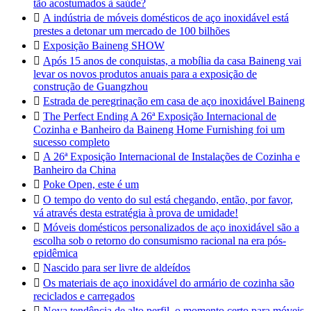
tão acostumados à saúde?

A indústria de móveis domésticos de aço inoxidável está
prestes a detonar um mercado de 100 bilhões

Exposição Baineng SHOW

Após 15 anos de conquistas, a mobília da casa Baineng vai
levar os novos produtos anuais para a exposição de
construção de Guangzhou

Estrada de peregrinação em casa de aço inoxidável Baineng

The Perfect Ending A 26ª Exposição Internacional de
Cozinha e Banheiro da Baineng Home Furnishing foi um
sucesso completo

A 26ª Exposição Internacional de Instalações de Cozinha e
Banheiro da China

Poke Open, este é um

O tempo do vento do sul está chegando, então, por favor,
vá através desta estratégia à prova de umidade!

Móveis domésticos personalizados de aço inoxidável são a
escolha sob o retorno do consumismo racional na era pós-
epidêmica

Nascido para ser livre de aldeídos

Os materiais de aço inoxidável do armário de cozinha são
reciclados e carregados

Nova tendência de alto perfil, o momento certo para móveis