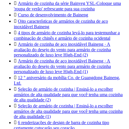

Armário de cozinha da série Bainveg YSL-Coloque uma
'roupa de verão' refrescante para sua cozinha

Curso de desenvolvimento de Baineng

Oito características de armários de cozinha de aço
inoxidável Baineng

4 tipos de armário de cozinha levá-lo para testemunhar a
combinação de chinês e armário de cozinha ocidental

Armário de cozinha de aço inoxidável Baineng · A
avaliação do desejo do vento para armário de cozinha
personalizado de luxo leve High-End (2)

Armário de cozinha de aço inoxidável Baineng · A
avaliação do desejo do vento para armário de cozinha
personalizado de luxo leve High-End (1)

12 ° aniversário da mobília Co. de Guangdong Baineng,
Ltd.

Seleção de armário de cozinha | Ensiná-lo a escolher
armários de alta qualidade para que você tenha uma cozinha
de alta qualidade (2)

Seleção de armário de cozinha | Ensiná-lo a escolher
armários de alta qualidade para que você tenha uma cozinha
de alta qualidade (1)

6 renderizações de design de barra de cozinha tipo
certamente cutucarão seu coração