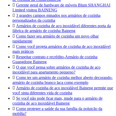

Gerente geral de hardware de móveis Blum SHANGHAI
Limited visitou BAINENG

3 grandes campos minados nos armários de cozinha
personalizados da cozinha

Armários de cozinha de aço inoxidável diferentes porta da
fábrica de armário de cozinha Baineng

Como fazer seu armário de cozinha um novo olhar
rapidamente

Como você projeta armários de cozinha de aço inoxidável
mais práticos

Respeitar contrato e recrédito-Armário de cozinha
Guangdong Baineng

O que você pensa sobre armários de cozinha de aço
inoxidável para apartamento pequeno?

Como ter um armário de cozinha melhor aberto decorando-
armário de cozinha branco laca como exemplo

Armário de cozinha de aço inoxidável Baineng permite que
você sinta diferentes vida de cozinha

Se você não pode ficar mais, mude para o armário de
cozinha de aço inoxidável Baineng

Como proteger a saúde da sua família da poluição da
mobília?