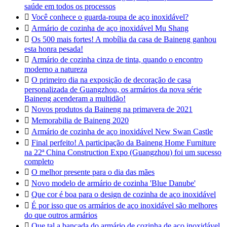
saúde em todos os processos

Você conhece o guarda-roupa de aço inoxidável?

Armário de cozinha de aço inoxidável Mu Shang

Os 500 mais fortes! A mobília da casa de Baineng ganhou
esta honra pesada!

Armário de cozinha cinza de tinta, quando o encontro
moderno a natureza

O primeiro dia na exposição de decoração de casa
personalizada de Guangzhou, os armários da nova série
Baineng acenderam a multidão!

Novos produtos da Baineng na primavera de 2021

Memorabilia de Baineng 2020

Armário de cozinha de aço inoxidável New Swan Castle

Final perfeito! A participação da Baineng Home Furniture
na 22ª China Construction Expo (Guangzhou) foi um sucesso
completo

O melhor presente para o dia das mães

Novo modelo de armário de cozinha 'Blue Danube'

Que cor é boa para o design de cozinha de aço inoxidável

É por isso que os armários de aço inoxidável são melhores
do que outros armários

Que tal a bancada do armário de cozinha de aço inoxidável,