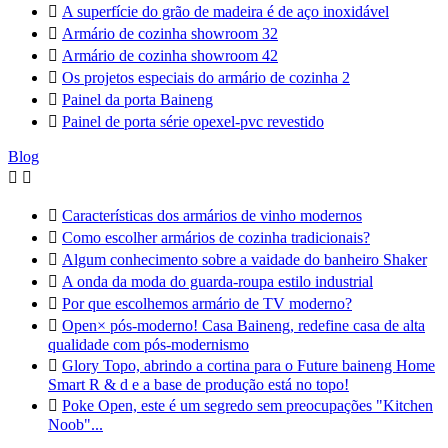

A superfície do grão de madeira é de aço inoxidável

Armário de cozinha showroom 32

Armário de cozinha showroom 42

Os projetos especiais do armário de cozinha 2

Painel da porta Baineng

Painel de porta série opexel-pvc revestido
Blog



Características dos armários de vinho modernos

Como escolher armários de cozinha tradicionais?

Algum conhecimento sobre a vaidade do banheiro Shaker

A onda da moda do guarda-roupa estilo industrial

Por que escolhemos armário de TV moderno?

Open× pós-moderno! Casa Baineng, redefine casa de alta
qualidade com pós-modernismo

Glory Topo, abrindo a cortina para o Future baineng Home
Smart R & d e a base de produção está no topo!

Poke Open, este é um segredo sem preocupações "Kitchen
Noob"...