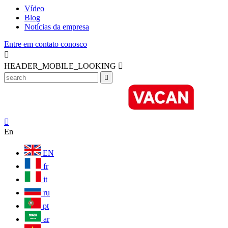
Vídeo
Blog
Notícias da empresa
Entre em contato conosco

HEADER_MOBILE_LOOKING



En
EN
fr
it
ru
pt
ar