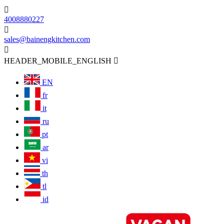

4008880227

sales@bainengkitchen.com

HEADER_MOBILE_ENGLISH

EN
fr
it
ru
pt
ar
vi
th
tl
id