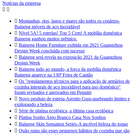
Notícias da empresa



Montanhas, rios, lagos e mares são todos os cenários-
Baineng móveis de aço inoxidável

Nível 5A! 5 estrelas! Top 5 Cem! A mobília doméstica
Baineng ganhou muitos prêmios.

Baineng Home Furniture exibida em 2021 Guangzhou
Design Week concluída com sucesso

Baineng será revela na exposição 2021 da Guangzhou
Design Week

Baineng indo ao mundo, a força da mobília doméstica
Baineng aparece na 130ª Feira de Cantão

Os "regulamentos técnicos para a aplicação de armários de
cozinha integrais de aço inoxidável para uso doméstico"
foram revisados e aprovados em Pequim

Novo produto de estreia-Arenito Guss-quebrando limites e
explorando a beleza

Série de platina ecológica, a última casa ecológica

Platina Sonho Anjo Branco Casa Nos Sonhos

Baineng Skin Sensation Series-A incrível beleza do toque

Quão ruins são esses pequenos hábitos de cozinha que são