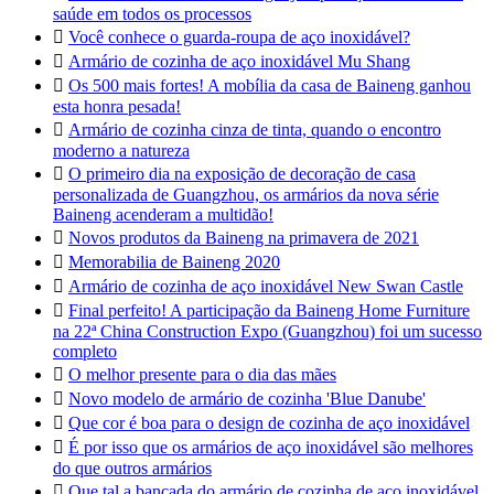
saúde em todos os processos

Você conhece o guarda-roupa de aço inoxidável?

Armário de cozinha de aço inoxidável Mu Shang

Os 500 mais fortes! A mobília da casa de Baineng ganhou
esta honra pesada!

Armário de cozinha cinza de tinta, quando o encontro
moderno a natureza

O primeiro dia na exposição de decoração de casa
personalizada de Guangzhou, os armários da nova série
Baineng acenderam a multidão!

Novos produtos da Baineng na primavera de 2021

Memorabilia de Baineng 2020

Armário de cozinha de aço inoxidável New Swan Castle

Final perfeito! A participação da Baineng Home Furniture
na 22ª China Construction Expo (Guangzhou) foi um sucesso
completo

O melhor presente para o dia das mães

Novo modelo de armário de cozinha 'Blue Danube'

Que cor é boa para o design de cozinha de aço inoxidável

É por isso que os armários de aço inoxidável são melhores
do que outros armários

Que tal a bancada do armário de cozinha de aço inoxidável,