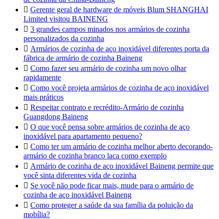

Gerente geral de hardware de móveis Blum SHANGHAI
Limited visitou BAINENG

3 grandes campos minados nos armários de cozinha
personalizados da cozinha

Armários de cozinha de aço inoxidável diferentes porta da
fábrica de armário de cozinha Baineng

Como fazer seu armário de cozinha um novo olhar
rapidamente

Como você projeta armários de cozinha de aço inoxidável
mais práticos

Respeitar contrato e recrédito-Armário de cozinha
Guangdong Baineng

O que você pensa sobre armários de cozinha de aço
inoxidável para apartamento pequeno?

Como ter um armário de cozinha melhor aberto decorando-
armário de cozinha branco laca como exemplo

Armário de cozinha de aço inoxidável Baineng permite que
você sinta diferentes vida de cozinha

Se você não pode ficar mais, mude para o armário de
cozinha de aço inoxidável Baineng

Como proteger a saúde da sua família da poluição da
mobília?