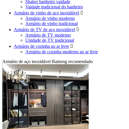
Shaker banheiro vaidade
Vaidade tradicional do banheiro
Armário de vinho de aço inoxidável

Armário de vinho moderno
Armário de vinho tradicional
Armário de TV de aço inoxidável

Armário de TV moderno
Unidade de TV tradicional
Armário de cozinha ao ar livre

Armário de cozinha moderno ao ar livre
Armário de aço inoxidável Baineng recomendado