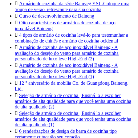

Armário de cozinha da série Bainveg YSL-Coloque uma
'roupa de verão' refrescante para sua cozinha

Curso de desenvolvimento de Baineng

Oito características de armários de cozinha de aço
inoxidável Baineng

4 tipos de armário de cozinha levá-lo para testemunhar a
combinação de chinês e armário de cozinha ocidental

Armário de cozinha de aço inoxidável Baineng · A
avaliação do desejo do vento para armário de cozinha
personalizado de luxo leve High-End (2)

Armário de cozinha de aço inoxidável Baineng · A
avaliação do desejo do vento para armário de cozinha
personalizado de luxo leve High-End (1)

12 ° aniversário da mobília Co. de Guangdong Baineng,
Ltd.

Seleção de armário de cozinha | Ensiná-lo a escolher
armários de alta qualidade para que você tenha uma cozinha
de alta qualidade (2)

Seleção de armário de cozinha | Ensiná-lo a escolher
armários de alta qualidade para que você tenha uma cozinha
de alta qualidade (1)

6 renderizações de design de barra de cozinha tipo
certamente cutucarão seu coração