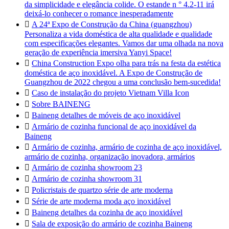
da simplicidade e elegância colide. O estande n ° 4.2-11 irá
deixá-lo conhecer o romance inesperadamente

A 24ª Expo de Construção da China (guangzhou)
Personaliza a vida doméstica de alta qualidade e qualidade
com especificações elegantes. Vamos dar uma olhada na nova
geração de experiência imersiva Yanyi Space!

China Construction Expo olha para trás na festa da estética
doméstica de aço inoxidável. A Expo de Construção de
Guangzhou de 2022 chegou a uma conclusão bem-sucedida!

Caso de instalação do projeto Vietnam Villa Icon

Sobre BAINENG

Baineng detalhes de móveis de aço inoxidável

Armário de cozinha funcional de aço inoxidável da
Baineng

Armário de cozinha, armário de cozinha de aço inoxidável,
armário de cozinha, organização inovadora, armários

Armário de cozinha showroom 23

Armário de cozinha showroom 31

Policristais de quartzo série de arte moderna

Série de arte moderna moda aço inoxidável

Baineng detalhes da cozinha de aço inoxidável

Sala de exposição do armário de cozinha Baineng