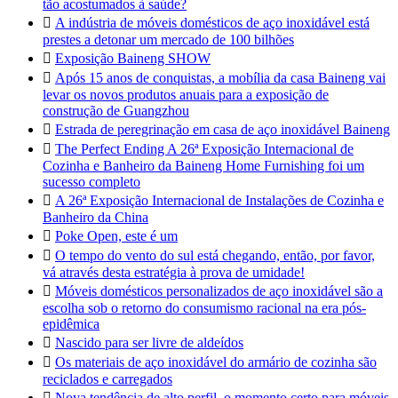
tão acostumados à saúde?

A indústria de móveis domésticos de aço inoxidável está
prestes a detonar um mercado de 100 bilhões

Exposição Baineng SHOW

Após 15 anos de conquistas, a mobília da casa Baineng vai
levar os novos produtos anuais para a exposição de
construção de Guangzhou

Estrada de peregrinação em casa de aço inoxidável Baineng

The Perfect Ending A 26ª Exposição Internacional de
Cozinha e Banheiro da Baineng Home Furnishing foi um
sucesso completo

A 26ª Exposição Internacional de Instalações de Cozinha e
Banheiro da China

Poke Open, este é um

O tempo do vento do sul está chegando, então, por favor,
vá através desta estratégia à prova de umidade!

Móveis domésticos personalizados de aço inoxidável são a
escolha sob o retorno do consumismo racional na era pós-
epidêmica

Nascido para ser livre de aldeídos

Os materiais de aço inoxidável do armário de cozinha são
reciclados e carregados

Nova tendência de alto perfil, o momento certo para móveis