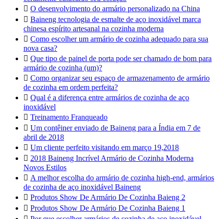

O desenvolvimento do armário personalizado na China

Baineng tecnologia de esmalte de aço inoxidável marca
chinesa espírito artesanal na cozinha moderna

Como escolher um armário de cozinha adequado para sua
nova casa?

Que tipo de painel de porta pode ser chamado de bom para
armário de cozinha (um)?

Como organizar seu espaço de armazenamento de armário
de cozinha em ordem perfeita?

Qual é a diferença entre armários de cozinha de aço
inoxidável

Treinamento Franqueado

Um contêiner enviado de Baineng para a Índia em 7 de
abril de 2018

Um cliente perfeito visitando em março 19,2018

2018 Baineng Incrível Armário de Cozinha Moderna
Novos Estilos

A melhor escolha do armário de cozinha high-end, armários
de cozinha de aço inoxidável Baineng

Produtos Show De Armário De Cozinha Baieng 2

Produtos Show De Armário De Cozinha Baieng 1

Por que escolher armários de cozinha de aço inoxidável