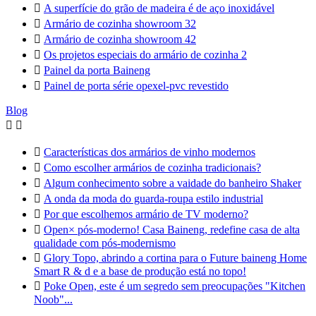

A superfície do grão de madeira é de aço inoxidável

Armário de cozinha showroom 32

Armário de cozinha showroom 42

Os projetos especiais do armário de cozinha 2

Painel da porta Baineng

Painel de porta série opexel-pvc revestido
Blog



Características dos armários de vinho modernos

Como escolher armários de cozinha tradicionais?

Algum conhecimento sobre a vaidade do banheiro Shaker

A onda da moda do guarda-roupa estilo industrial

Por que escolhemos armário de TV moderno?

Open× pós-moderno! Casa Baineng, redefine casa de alta
qualidade com pós-modernismo

Glory Topo, abrindo a cortina para o Future baineng Home
Smart R & d e a base de produção está no topo!

Poke Open, este é um segredo sem preocupações "Kitchen
Noob"...