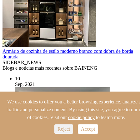
Armário de cozinha de estilo moderno branco com dobra de borda
dourada
SIDEBAR_NEWS
Blogs e notícias mais recentes sobre BAINENG
10
Sep, 2021
We use cookies to offer you a better browsing experience, analyze s
traffic and personalize content. By using this site, you agree to our 
of cookies. Visit our
cookie policy
to leamn more.
Reject
Accept