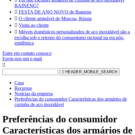
BAINENG?

FESTA DE ANO NOVO de Baineng

O cliente amigável de Moscou, Rússia

Visita ao cliente

Móveis domésticos personalizados de aço inoxidável são a
escolha sob o retorno do consumismo racional na era pós-
epidêmica
Entre em contato conosco
Envie-nos um e-mail


HEADER_MOBILE_SEARCH
Casa
Recursos
Notícias da empresa
Preferências do consumidor Características dos armários de
cozinha de aço inoxidável
Preferências do consumidor
Características dos armários de