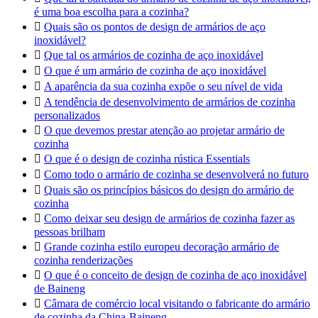
é uma boa escolha para a cozinha?

Quais são os pontos de design de armários de aço
inoxidável?

Que tal os armários de cozinha de aço inoxidável

O que é um armário de cozinha de aço inoxidável

A aparência da sua cozinha expõe o seu nível de vida

A tendência de desenvolvimento de armários de cozinha
personalizados

O que devemos prestar atenção ao projetar armário de
cozinha

O que é o design de cozinha rústica Essentials

Como todo o armário de cozinha se desenvolverá no futuro

Quais são os princípios básicos do design do armário de
cozinha

Como deixar seu design de armários de cozinha fazer as
pessoas brilham

Grande cozinha estilo europeu decoração armário de
cozinha renderizações

O que é o conceito de design de cozinha de aço inoxidável
de Baineng

Câmara de comércio local visitando o fabricante do armário
de cozinha da China-Baineng