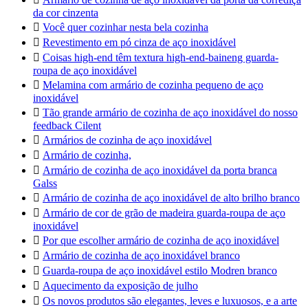
da cor cinzenta

Você quer cozinhar nesta bela cozinha

Revestimento em pó cinza de aço inoxidável

Coisas high-end têm textura high-end-baineng guarda-
roupa de aço inoxidável

Melamina com armário de cozinha pequeno de aço
inoxidável

Tão grande armário de cozinha de aço inoxidável do nosso
feedback Cilent

Armários de cozinha de aço inoxidável

Armário de cozinha,

Armário de cozinha de aço inoxidável da porta branca
Galss

Armário de cozinha de aço inoxidável de alto brilho branco

Armário de cor de grão de madeira guarda-roupa de aço
inoxidável

Por que escolher armário de cozinha de aço inoxidável

Armário de cozinha de aço inoxidável branco

Guarda-roupa de aço inoxidável estilo Modren branco

Aquecimento da exposição de julho

Os novos produtos são elegantes, leves e luxuosos, e a arte