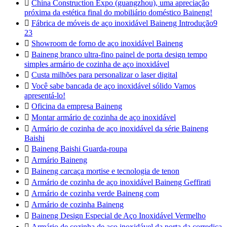

China Construction Expo (guangzhou), uma apreciação
próxima da estética final do mobiliário doméstico Baineng!

Fábrica de móveis de aço inoxidável Baineng Introdução9
23

Showroom de forno de aço inoxidável Baineng

Baineng branco ultra-fino painel de porta design tempo
simples armário de cozinha de aço inoxidável

Custa milhões para personalizar o laser digital

Você sabe bancada de aço inoxidável sólido Vamos
apresentá-lo!

Oficina da empresa Baineng

Montar armário de cozinha de aço inoxidável

Armário de cozinha de aço inoxidável da série Baineng
Baishi

Baineng Baishi Guarda-roupa

Armário Baineng

Baineng carcaça mortise e tecnologia de tenon

Armário de cozinha de aço inoxidável Baineng Geffirati

Armário de cozinha verde Baineng com

Armário de cozinha Baineng

Baineng Design Especial de Aço Inoxidável Vermelho

Armário de cozinha de aço inoxidável da porta da corrediça