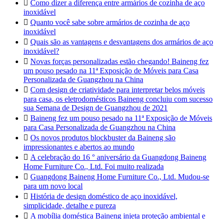

Como dizer a diferença entre armários de cozinha de aço
inoxidável

Quanto você sabe sobre armários de cozinha de aço
inoxidável

Quais são as vantagens e desvantagens dos armários de aço
inoxidável?

Novas forças personalizadas estão chegando! Baineng fez
um pouso pesado na 11ª Exposição de Móveis para Casa
Personalizada de Guangzhou na China

Com design de criatividade para interpretar belos móveis
para casa, os eletrodomésticos Baineng concluiu com sucesso
sua Semana de Design de Guangzhou de 2021

Baineng fez um pouso pesado na 11ª Exposição de Móveis
para Casa Personalizada de Guangzhou na China

Os novos produtos blockbuster da Baineng são
impressionantes e abertos ao mundo

A celebração do 16 ° aniversário da Guangdong Baineng
Home Furniture Co., Ltd. Foi muito realizada

Guangdong Baineng Home Furniture Co., Ltd. Mudou-se
para um novo local

História de design doméstico de aço inoxidável,
simplicidade, detalhe e pureza

A mobília doméstica Baineng injeta proteção ambiental e