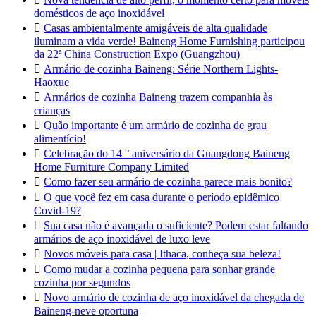
domésticos de aço inoxidável

Casas ambientalmente amigáveis de alta qualidade
iluminam a vida verde! Baineng Home Furnishing participou
da 22ª China Construction Expo (Guangzhou)

Armário de cozinha Baineng: Série Northern Lights-
Haoxue

Armários de cozinha Baineng trazem companhia às
crianças

Quão importante é um armário de cozinha de grau
alimentício!

Celebração do 14 ° aniversário da Guangdong Baineng
Home Furniture Company Limited

Como fazer seu armário de cozinha parece mais bonito?

O que você fez em casa durante o período epidêmico
Covid-19?

Sua casa não é avançada o suficiente? Podem estar faltando
armários de aço inoxidável de luxo leve

Novos móveis para casa | Ithaca, conheça sua beleza!

Como mudar a cozinha pequena para sonhar grande
cozinha por segundos

Novo armário de cozinha de aço inoxidável da chegada de
Baineng-neve oportuna