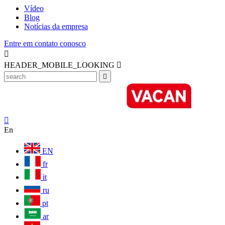
Vídeo
Blog
Notícias da empresa
Entre em contato conosco

HEADER_MOBILE_LOOKING



En
EN
fr
it
ru
pt
ar