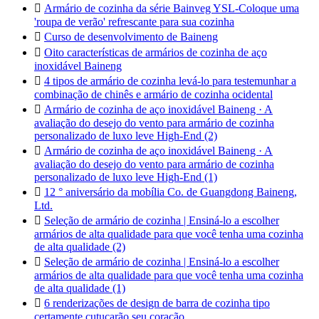

Armário de cozinha da série Bainveg YSL-Coloque uma
'roupa de verão' refrescante para sua cozinha

Curso de desenvolvimento de Baineng

Oito características de armários de cozinha de aço
inoxidável Baineng

4 tipos de armário de cozinha levá-lo para testemunhar a
combinação de chinês e armário de cozinha ocidental

Armário de cozinha de aço inoxidável Baineng · A
avaliação do desejo do vento para armário de cozinha
personalizado de luxo leve High-End (2)

Armário de cozinha de aço inoxidável Baineng · A
avaliação do desejo do vento para armário de cozinha
personalizado de luxo leve High-End (1)

12 ° aniversário da mobília Co. de Guangdong Baineng,
Ltd.

Seleção de armário de cozinha | Ensiná-lo a escolher
armários de alta qualidade para que você tenha uma cozinha
de alta qualidade (2)

Seleção de armário de cozinha | Ensiná-lo a escolher
armários de alta qualidade para que você tenha uma cozinha
de alta qualidade (1)

6 renderizações de design de barra de cozinha tipo
certamente cutucarão seu coração