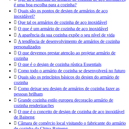
é uma boa escolha para a cozinha?

Quais são os pontos de design de armários de aço
inoxidável?

Que tal os armários de cozinha de aço inoxidável

O que é um armário de cozinha de aço inoxidável

A aparência da sua cozinha expõe o seu nível de vida

A tendência de desenvolvimento de armários de cozinha
personalizados

O que devemos prestar atenção ao projetar armário de
cozinha

O que é o design de cozinha rústica Essentials

Como todo o armário de cozinha se desenvolverá no futuro

Quais são os princípios básicos do design do armário de
cozinha

Como deixar seu design de armários de cozinha fazer as
pessoas brilham

Grande cozinha estilo europeu decoração armário de
cozinha renderizações

O que é o conceito de design de cozinha de aço inoxidável
de Baineng

Câmara de comércio local visitando o fabricante do armário
de cozinha da China-Baineng