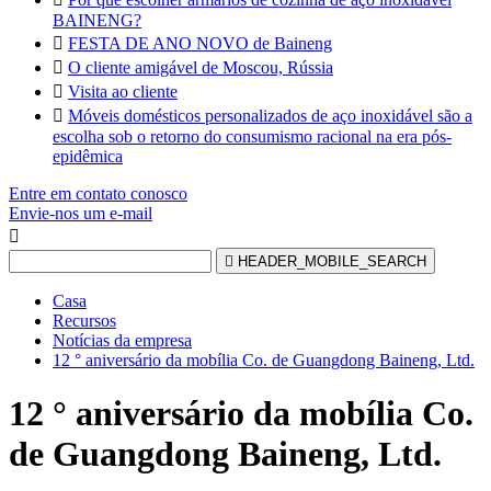
BAINENG?

FESTA DE ANO NOVO de Baineng

O cliente amigável de Moscou, Rússia

Visita ao cliente

Móveis domésticos personalizados de aço inoxidável são a
escolha sob o retorno do consumismo racional na era pós-
epidêmica
Entre em contato conosco
Envie-nos um e-mail


HEADER_MOBILE_SEARCH
Casa
Recursos
Notícias da empresa
12 ° aniversário da mobília Co. de Guangdong Baineng, Ltd.
12 ° aniversário da mobília Co.
de Guangdong Baineng, Ltd.