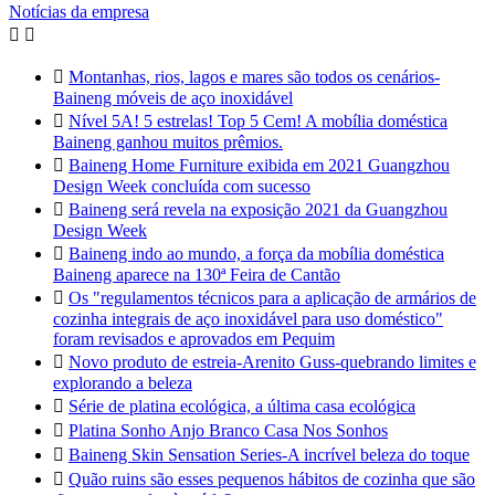
Notícias da empresa



Montanhas, rios, lagos e mares são todos os cenários-
Baineng móveis de aço inoxidável

Nível 5A! 5 estrelas! Top 5 Cem! A mobília doméstica
Baineng ganhou muitos prêmios.

Baineng Home Furniture exibida em 2021 Guangzhou
Design Week concluída com sucesso

Baineng será revela na exposição 2021 da Guangzhou
Design Week

Baineng indo ao mundo, a força da mobília doméstica
Baineng aparece na 130ª Feira de Cantão

Os "regulamentos técnicos para a aplicação de armários de
cozinha integrais de aço inoxidável para uso doméstico"
foram revisados e aprovados em Pequim

Novo produto de estreia-Arenito Guss-quebrando limites e
explorando a beleza

Série de platina ecológica, a última casa ecológica

Platina Sonho Anjo Branco Casa Nos Sonhos

Baineng Skin Sensation Series-A incrível beleza do toque

Quão ruins são esses pequenos hábitos de cozinha que são