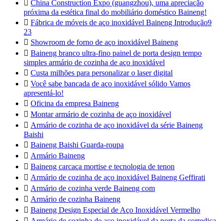

China Construction Expo (guangzhou), uma apreciação
próxima da estética final do mobiliário doméstico Baineng!

Fábrica de móveis de aço inoxidável Baineng Introdução9
23

Showroom de forno de aço inoxidável Baineng

Baineng branco ultra-fino painel de porta design tempo
simples armário de cozinha de aço inoxidável

Custa milhões para personalizar o laser digital

Você sabe bancada de aço inoxidável sólido Vamos
apresentá-lo!

Oficina da empresa Baineng

Montar armário de cozinha de aço inoxidável

Armário de cozinha de aço inoxidável da série Baineng
Baishi

Baineng Baishi Guarda-roupa

Armário Baineng

Baineng carcaça mortise e tecnologia de tenon

Armário de cozinha de aço inoxidável Baineng Geffirati

Armário de cozinha verde Baineng com

Armário de cozinha Baineng

Baineng Design Especial de Aço Inoxidável Vermelho

Armário de cozinha de aço inoxidável da porta da corrediça