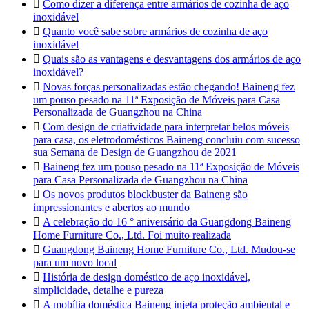

Como dizer a diferença entre armários de cozinha de aço
inoxidável

Quanto você sabe sobre armários de cozinha de aço
inoxidável

Quais são as vantagens e desvantagens dos armários de aço
inoxidável?

Novas forças personalizadas estão chegando! Baineng fez
um pouso pesado na 11ª Exposição de Móveis para Casa
Personalizada de Guangzhou na China

Com design de criatividade para interpretar belos móveis
para casa, os eletrodomésticos Baineng concluiu com sucesso
sua Semana de Design de Guangzhou de 2021

Baineng fez um pouso pesado na 11ª Exposição de Móveis
para Casa Personalizada de Guangzhou na China

Os novos produtos blockbuster da Baineng são
impressionantes e abertos ao mundo

A celebração do 16 ° aniversário da Guangdong Baineng
Home Furniture Co., Ltd. Foi muito realizada

Guangdong Baineng Home Furniture Co., Ltd. Mudou-se
para um novo local

História de design doméstico de aço inoxidável,
simplicidade, detalhe e pureza

A mobília doméstica Baineng injeta proteção ambiental e