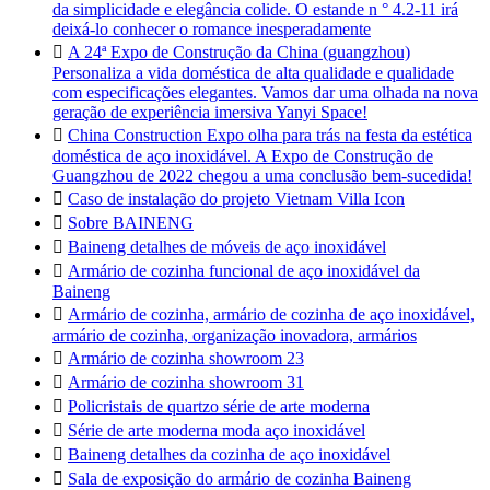
da simplicidade e elegância colide. O estande n ° 4.2-11 irá
deixá-lo conhecer o romance inesperadamente

A 24ª Expo de Construção da China (guangzhou)
Personaliza a vida doméstica de alta qualidade e qualidade
com especificações elegantes. Vamos dar uma olhada na nova
geração de experiência imersiva Yanyi Space!

China Construction Expo olha para trás na festa da estética
doméstica de aço inoxidável. A Expo de Construção de
Guangzhou de 2022 chegou a uma conclusão bem-sucedida!

Caso de instalação do projeto Vietnam Villa Icon

Sobre BAINENG

Baineng detalhes de móveis de aço inoxidável

Armário de cozinha funcional de aço inoxidável da
Baineng

Armário de cozinha, armário de cozinha de aço inoxidável,
armário de cozinha, organização inovadora, armários

Armário de cozinha showroom 23

Armário de cozinha showroom 31

Policristais de quartzo série de arte moderna

Série de arte moderna moda aço inoxidável

Baineng detalhes da cozinha de aço inoxidável

Sala de exposição do armário de cozinha Baineng