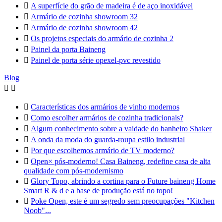

A superfície do grão de madeira é de aço inoxidável

Armário de cozinha showroom 32

Armário de cozinha showroom 42

Os projetos especiais do armário de cozinha 2

Painel da porta Baineng

Painel de porta série opexel-pvc revestido
Blog



Características dos armários de vinho modernos

Como escolher armários de cozinha tradicionais?

Algum conhecimento sobre a vaidade do banheiro Shaker

A onda da moda do guarda-roupa estilo industrial

Por que escolhemos armário de TV moderno?

Open× pós-moderno! Casa Baineng, redefine casa de alta
qualidade com pós-modernismo

Glory Topo, abrindo a cortina para o Future baineng Home
Smart R & d e a base de produção está no topo!

Poke Open, este é um segredo sem preocupações "Kitchen
Noob"...