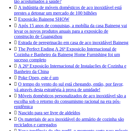
tão acostumados à saúde?

A indústria de móveis domésticos de aço inoxidável está
prestes a detonar um mercado de 100 bilhões

Exposição Baineng SHOW

Após 15 anos de conquistas, a mobília da casa Baineng vai
levar os novos produtos anuais para a exposição de
construção de Guangzhou

Estrada de peregrinação em casa de aço inoxidável Baineng

The Perfect Ending A 26ª Exposição Internacional de
Cozinha e Banheiro da Baineng Home Furnishing foi um
sucesso completo

A 26ª Exposição Internacional de Instalações de Cozinha e
Banheiro da China

Poke Open, este é um

O tempo do vento do sul está chegando, então, por favor,
vá através desta estratégia à prova de umidade!

Móveis domésticos personalizados de aço inoxidável são a
escolha sob o retorno do consumismo racional na era pós-
epidêmica

Nascido para ser livre de aldeídos

Os materiais de aço inoxidável do armário de cozinha são
reciclados e carregados

Nova tendência de alto perfil, o momento certo para móveis