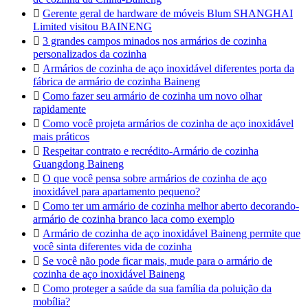

Gerente geral de hardware de móveis Blum SHANGHAI
Limited visitou BAINENG

3 grandes campos minados nos armários de cozinha
personalizados da cozinha

Armários de cozinha de aço inoxidável diferentes porta da
fábrica de armário de cozinha Baineng

Como fazer seu armário de cozinha um novo olhar
rapidamente

Como você projeta armários de cozinha de aço inoxidável
mais práticos

Respeitar contrato e recrédito-Armário de cozinha
Guangdong Baineng

O que você pensa sobre armários de cozinha de aço
inoxidável para apartamento pequeno?

Como ter um armário de cozinha melhor aberto decorando-
armário de cozinha branco laca como exemplo

Armário de cozinha de aço inoxidável Baineng permite que
você sinta diferentes vida de cozinha

Se você não pode ficar mais, mude para o armário de
cozinha de aço inoxidável Baineng

Como proteger a saúde da sua família da poluição da
mobília?