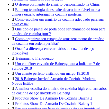

O desenvolvimento do armário personalizado na China

Baineng tecnologia de esmalte de aço inoxidável marca
chinesa espírito artesanal na cozinha moderna

Como escolher um armário de cozinha adequado para sua
nova casa?

Que tipo de painel de porta pode ser chamado de bom para
armário de cozinha (um)?

Como organizar seu espaço de armazenamento de armário
de cozinha em ordem perfeita?

Qual é a diferença entre armários de cozinha de aço
inoxidável

Treinamento Franqueado

Um contêiner enviado de Baineng para a Índia em 7 de
abril de 2018

Um cliente perfeito visitando em março 19,2018

2018 Baineng Incrível Armário de Cozinha Moderna
Novos Estilos

A melhor escolha do armário de cozinha high-end, armários
de cozinha de aço inoxidável Baineng

Produtos Show De Armário De Cozinha Baieng 2

Produtos Show De Armário De Cozinha Baieng 1

Por que escolher armários de cozinha de aço inoxidável