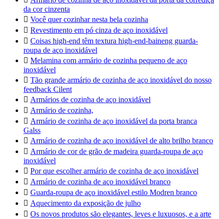
da cor cinzenta

Você quer cozinhar nesta bela cozinha

Revestimento em pó cinza de aço inoxidável

Coisas high-end têm textura high-end-baineng guarda-
roupa de aço inoxidável

Melamina com armário de cozinha pequeno de aço
inoxidável

Tão grande armário de cozinha de aço inoxidável do nosso
feedback Cilent

Armários de cozinha de aço inoxidável

Armário de cozinha,

Armário de cozinha de aço inoxidável da porta branca
Galss

Armário de cozinha de aço inoxidável de alto brilho branco

Armário de cor de grão de madeira guarda-roupa de aço
inoxidável

Por que escolher armário de cozinha de aço inoxidável

Armário de cozinha de aço inoxidável branco

Guarda-roupa de aço inoxidável estilo Modren branco

Aquecimento da exposição de julho

Os novos produtos são elegantes, leves e luxuosos, e a arte