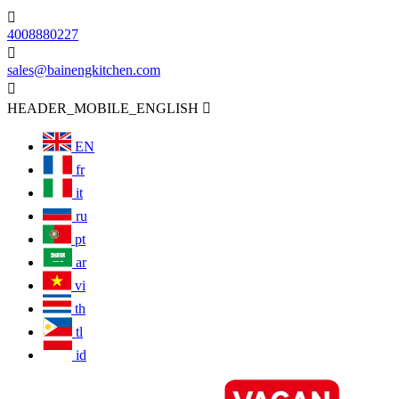

4008880227

sales@bainengkitchen.com

HEADER_MOBILE_ENGLISH

EN
fr
it
ru
pt
ar
vi
th
tl
id