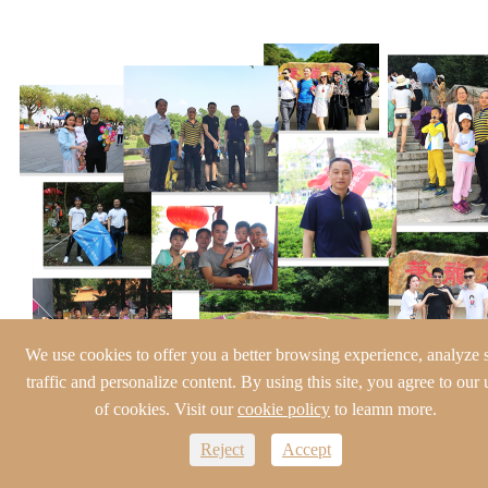
We use cookies to offer you a better browsing experience, analyze s
traffic and personalize content. By using this site, you agree to our 
of cookies. Visit our
cookie policy
to leamn more.
Reject
Accept
Nas montanhas e rios, a família de Baineng apreciava a bela