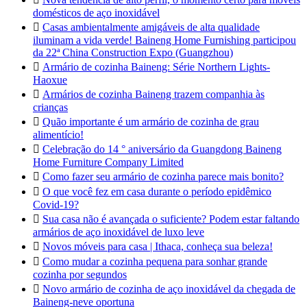
domésticos de aço inoxidável

Casas ambientalmente amigáveis de alta qualidade
iluminam a vida verde! Baineng Home Furnishing participou
da 22ª China Construction Expo (Guangzhou)

Armário de cozinha Baineng: Série Northern Lights-
Haoxue

Armários de cozinha Baineng trazem companhia às
crianças

Quão importante é um armário de cozinha de grau
alimentício!

Celebração do 14 ° aniversário da Guangdong Baineng
Home Furniture Company Limited

Como fazer seu armário de cozinha parece mais bonito?

O que você fez em casa durante o período epidêmico
Covid-19?

Sua casa não é avançada o suficiente? Podem estar faltando
armários de aço inoxidável de luxo leve

Novos móveis para casa | Ithaca, conheça sua beleza!

Como mudar a cozinha pequena para sonhar grande
cozinha por segundos

Novo armário de cozinha de aço inoxidável da chegada de
Baineng-neve oportuna