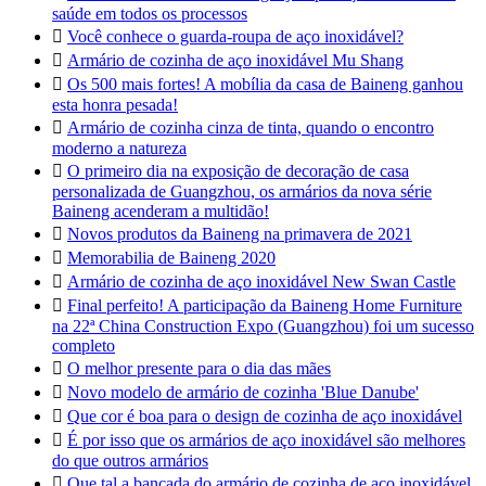
saúde em todos os processos

Você conhece o guarda-roupa de aço inoxidável?

Armário de cozinha de aço inoxidável Mu Shang

Os 500 mais fortes! A mobília da casa de Baineng ganhou
esta honra pesada!

Armário de cozinha cinza de tinta, quando o encontro
moderno a natureza

O primeiro dia na exposição de decoração de casa
personalizada de Guangzhou, os armários da nova série
Baineng acenderam a multidão!

Novos produtos da Baineng na primavera de 2021

Memorabilia de Baineng 2020

Armário de cozinha de aço inoxidável New Swan Castle

Final perfeito! A participação da Baineng Home Furniture
na 22ª China Construction Expo (Guangzhou) foi um sucesso
completo

O melhor presente para o dia das mães

Novo modelo de armário de cozinha 'Blue Danube'

Que cor é boa para o design de cozinha de aço inoxidável

É por isso que os armários de aço inoxidável são melhores
do que outros armários

Que tal a bancada do armário de cozinha de aço inoxidável,