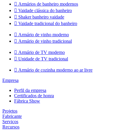

Armários de banheiro modernos

Vaidade clássica do banheiro

Shaker banheiro vaidade

Vaidade tradicional do banheiro

Armário de vinho moderno

Armário de vinho tradicional

Armário de TV moderno

Unidade de TV tradicional

Armário de cozinha moderno ao ar livre
Empresa
Perfil da empresa
Certificados de honra
Fábrica Show
Projetos
Fabricante
Serviços
Recursos