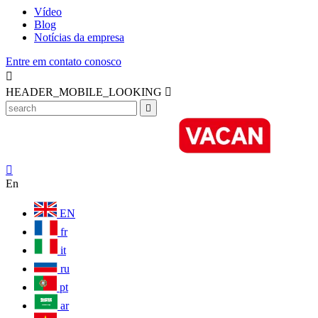
Vídeo
Blog
Notícias da empresa
Entre em contato conosco

HEADER_MOBILE_LOOKING



En
EN
fr
it
ru
pt
ar