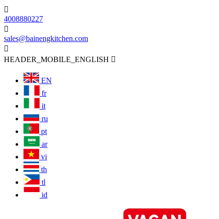

4008880227

sales@bainengkitchen.com

HEADER_MOBILE_ENGLISH

EN
fr
it
ru
pt
ar
vi
th
tl
id