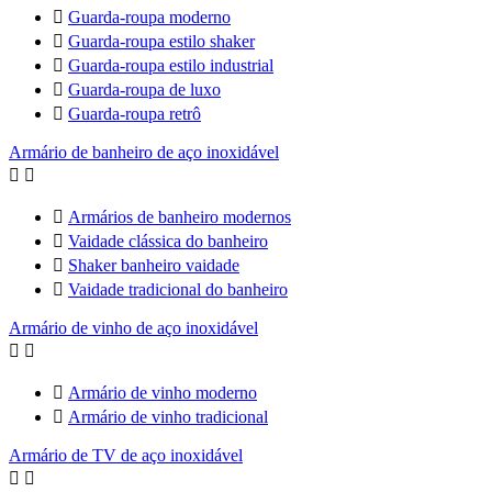

Guarda-roupa moderno

Guarda-roupa estilo shaker

Guarda-roupa estilo industrial

Guarda-roupa de luxo

Guarda-roupa retrô
Armário de banheiro de aço inoxidável



Armários de banheiro modernos

Vaidade clássica do banheiro

Shaker banheiro vaidade

Vaidade tradicional do banheiro
Armário de vinho de aço inoxidável



Armário de vinho moderno

Armário de vinho tradicional
Armário de TV de aço inoxidável

