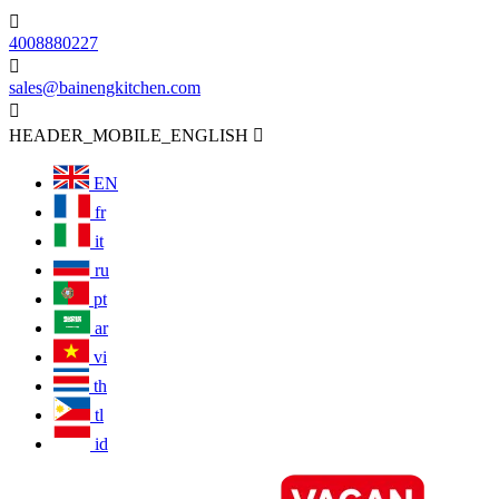

4008880227

sales@bainengkitchen.com

HEADER_MOBILE_ENGLISH

EN
fr
it
ru
pt
ar
vi
th
tl
id