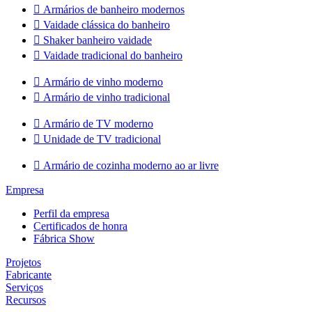

Armários de banheiro modernos

Vaidade clássica do banheiro

Shaker banheiro vaidade

Vaidade tradicional do banheiro

Armário de vinho moderno

Armário de vinho tradicional

Armário de TV moderno

Unidade de TV tradicional

Armário de cozinha moderno ao ar livre
Empresa
Perfil da empresa
Certificados de honra
Fábrica Show
Projetos
Fabricante
Serviços
Recursos