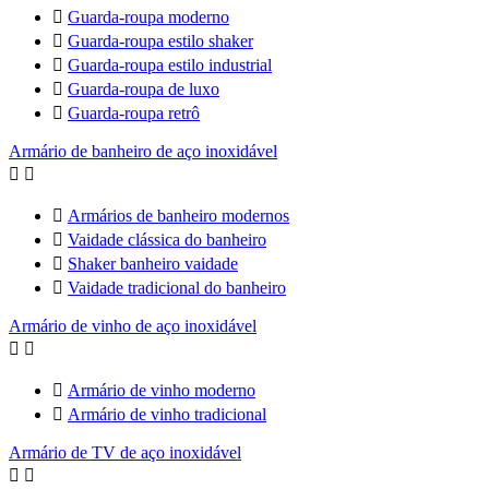

Guarda-roupa moderno

Guarda-roupa estilo shaker

Guarda-roupa estilo industrial

Guarda-roupa de luxo

Guarda-roupa retrô
Armário de banheiro de aço inoxidável



Armários de banheiro modernos

Vaidade clássica do banheiro

Shaker banheiro vaidade

Vaidade tradicional do banheiro
Armário de vinho de aço inoxidável



Armário de vinho moderno

Armário de vinho tradicional
Armário de TV de aço inoxidável

