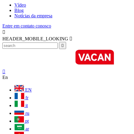
Vídeo
Blog
Notícias da empresa
Entre em contato conosco

HEADER_MOBILE_LOOKING



En
EN
fr
it
ru
pt
ar