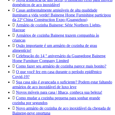
domésticos de aço inoxidável

Casas ambientalmente amigáveis de alta qualidade
iluminam a vida verde! Baineng Home Furnishing participou
da 22ª China Construction Expo (Guangzhou)

Armário de cozinha Baineng: Série Northern Lights-
Haoxue

Armários de cozinha Baineng trazem companhia às
crianças

Quão importante é um armário de cozinha de grau
alimentício!

Celebração do 14 ° aniversário da Guangdong Baineng
Home Furniture Company Limited

Como fazer seu armário de cozinha parece mais bonito?

O que você fez em casa durante o período epidêmico
Covid-19?

Sua casa não é avançada o suficiente? Podem estar faltando
armários de aço inoxidável de luxo leve

Novos móveis para casa | Ithaca, conheça sua beleza!

Como mudar a cozinha pequena para sonhar grande
cozinha por segundos

Novo armário de cozinha de aço inoxidável da chegada de
Baineng-neve oportuna