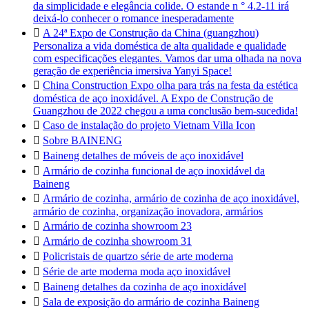
da simplicidade e elegância colide. O estande n ° 4.2-11 irá
deixá-lo conhecer o romance inesperadamente

A 24ª Expo de Construção da China (guangzhou)
Personaliza a vida doméstica de alta qualidade e qualidade
com especificações elegantes. Vamos dar uma olhada na nova
geração de experiência imersiva Yanyi Space!

China Construction Expo olha para trás na festa da estética
doméstica de aço inoxidável. A Expo de Construção de
Guangzhou de 2022 chegou a uma conclusão bem-sucedida!

Caso de instalação do projeto Vietnam Villa Icon

Sobre BAINENG

Baineng detalhes de móveis de aço inoxidável

Armário de cozinha funcional de aço inoxidável da
Baineng

Armário de cozinha, armário de cozinha de aço inoxidável,
armário de cozinha, organização inovadora, armários

Armário de cozinha showroom 23

Armário de cozinha showroom 31

Policristais de quartzo série de arte moderna

Série de arte moderna moda aço inoxidável

Baineng detalhes da cozinha de aço inoxidável

Sala de exposição do armário de cozinha Baineng