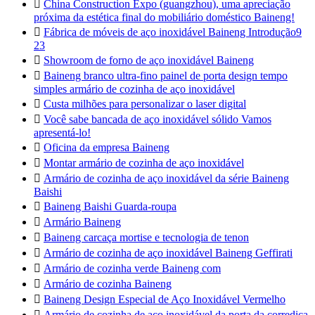

China Construction Expo (guangzhou), uma apreciação
próxima da estética final do mobiliário doméstico Baineng!

Fábrica de móveis de aço inoxidável Baineng Introdução9
23

Showroom de forno de aço inoxidável Baineng

Baineng branco ultra-fino painel de porta design tempo
simples armário de cozinha de aço inoxidável

Custa milhões para personalizar o laser digital

Você sabe bancada de aço inoxidável sólido Vamos
apresentá-lo!

Oficina da empresa Baineng

Montar armário de cozinha de aço inoxidável

Armário de cozinha de aço inoxidável da série Baineng
Baishi

Baineng Baishi Guarda-roupa

Armário Baineng

Baineng carcaça mortise e tecnologia de tenon

Armário de cozinha de aço inoxidável Baineng Geffirati

Armário de cozinha verde Baineng com

Armário de cozinha Baineng

Baineng Design Especial de Aço Inoxidável Vermelho

Armário de cozinha de aço inoxidável da porta da corrediça