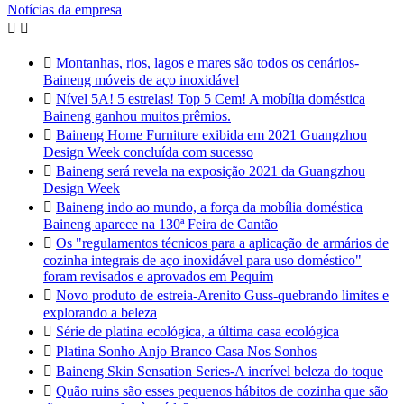
Notícias da empresa



Montanhas, rios, lagos e mares são todos os cenários-
Baineng móveis de aço inoxidável

Nível 5A! 5 estrelas! Top 5 Cem! A mobília doméstica
Baineng ganhou muitos prêmios.

Baineng Home Furniture exibida em 2021 Guangzhou
Design Week concluída com sucesso

Baineng será revela na exposição 2021 da Guangzhou
Design Week

Baineng indo ao mundo, a força da mobília doméstica
Baineng aparece na 130ª Feira de Cantão

Os "regulamentos técnicos para a aplicação de armários de
cozinha integrais de aço inoxidável para uso doméstico"
foram revisados e aprovados em Pequim

Novo produto de estreia-Arenito Guss-quebrando limites e
explorando a beleza

Série de platina ecológica, a última casa ecológica

Platina Sonho Anjo Branco Casa Nos Sonhos

Baineng Skin Sensation Series-A incrível beleza do toque

Quão ruins são esses pequenos hábitos de cozinha que são