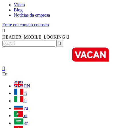
Vídeo
Blog
Notícias da empresa
Entre em contato conosco

HEADER_MOBILE_LOOKING



En
EN
fr
it
ru
pt
ar