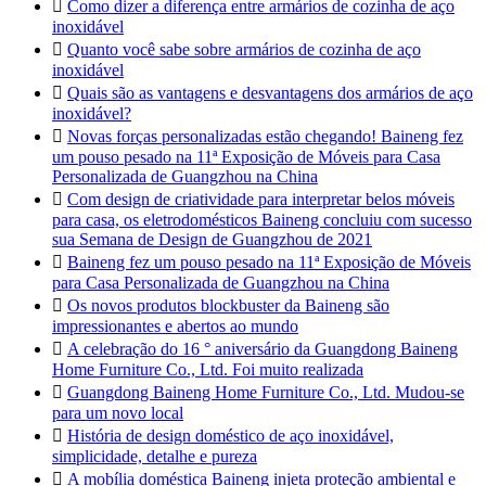

Como dizer a diferença entre armários de cozinha de aço
inoxidável

Quanto você sabe sobre armários de cozinha de aço
inoxidável

Quais são as vantagens e desvantagens dos armários de aço
inoxidável?

Novas forças personalizadas estão chegando! Baineng fez
um pouso pesado na 11ª Exposição de Móveis para Casa
Personalizada de Guangzhou na China

Com design de criatividade para interpretar belos móveis
para casa, os eletrodomésticos Baineng concluiu com sucesso
sua Semana de Design de Guangzhou de 2021

Baineng fez um pouso pesado na 11ª Exposição de Móveis
para Casa Personalizada de Guangzhou na China

Os novos produtos blockbuster da Baineng são
impressionantes e abertos ao mundo

A celebração do 16 ° aniversário da Guangdong Baineng
Home Furniture Co., Ltd. Foi muito realizada

Guangdong Baineng Home Furniture Co., Ltd. Mudou-se
para um novo local

História de design doméstico de aço inoxidável,
simplicidade, detalhe e pureza

A mobília doméstica Baineng injeta proteção ambiental e