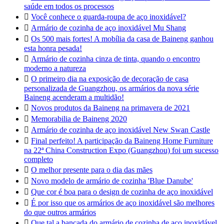
saúde em todos os processos

Você conhece o guarda-roupa de aço inoxidável?

Armário de cozinha de aço inoxidável Mu Shang

Os 500 mais fortes! A mobília da casa de Baineng ganhou
esta honra pesada!

Armário de cozinha cinza de tinta, quando o encontro
moderno a natureza

O primeiro dia na exposição de decoração de casa
personalizada de Guangzhou, os armários da nova série
Baineng acenderam a multidão!

Novos produtos da Baineng na primavera de 2021

Memorabilia de Baineng 2020

Armário de cozinha de aço inoxidável New Swan Castle

Final perfeito! A participação da Baineng Home Furniture
na 22ª China Construction Expo (Guangzhou) foi um sucesso
completo

O melhor presente para o dia das mães

Novo modelo de armário de cozinha 'Blue Danube'

Que cor é boa para o design de cozinha de aço inoxidável

É por isso que os armários de aço inoxidável são melhores
do que outros armários

Que tal a bancada do armário de cozinha de aço inoxidável,