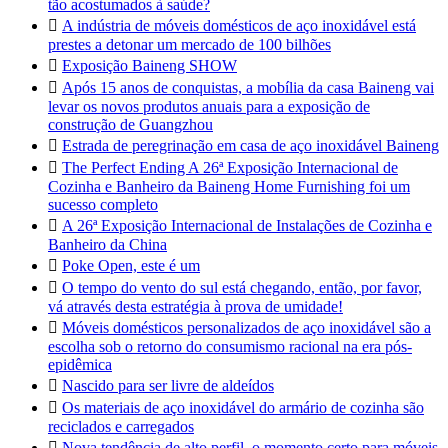
tão acostumados à saúde?

A indústria de móveis domésticos de aço inoxidável está
prestes a detonar um mercado de 100 bilhões

Exposição Baineng SHOW

Após 15 anos de conquistas, a mobília da casa Baineng vai
levar os novos produtos anuais para a exposição de
construção de Guangzhou

Estrada de peregrinação em casa de aço inoxidável Baineng

The Perfect Ending A 26ª Exposição Internacional de
Cozinha e Banheiro da Baineng Home Furnishing foi um
sucesso completo

A 26ª Exposição Internacional de Instalações de Cozinha e
Banheiro da China

Poke Open, este é um

O tempo do vento do sul está chegando, então, por favor,
vá através desta estratégia à prova de umidade!

Móveis domésticos personalizados de aço inoxidável são a
escolha sob o retorno do consumismo racional na era pós-
epidêmica

Nascido para ser livre de aldeídos

Os materiais de aço inoxidável do armário de cozinha são
reciclados e carregados

Nova tendência de alto perfil, o momento certo para móveis