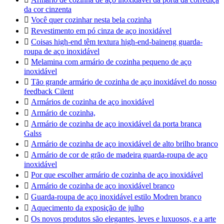
da cor cinzenta

Você quer cozinhar nesta bela cozinha

Revestimento em pó cinza de aço inoxidável

Coisas high-end têm textura high-end-baineng guarda-
roupa de aço inoxidável

Melamina com armário de cozinha pequeno de aço
inoxidável

Tão grande armário de cozinha de aço inoxidável do nosso
feedback Cilent

Armários de cozinha de aço inoxidável

Armário de cozinha,

Armário de cozinha de aço inoxidável da porta branca
Galss

Armário de cozinha de aço inoxidável de alto brilho branco

Armário de cor de grão de madeira guarda-roupa de aço
inoxidável

Por que escolher armário de cozinha de aço inoxidável

Armário de cozinha de aço inoxidável branco

Guarda-roupa de aço inoxidável estilo Modren branco

Aquecimento da exposição de julho

Os novos produtos são elegantes, leves e luxuosos, e a arte