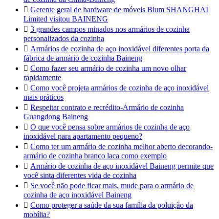

Gerente geral de hardware de móveis Blum SHANGHAI
Limited visitou BAINENG

3 grandes campos minados nos armários de cozinha
personalizados da cozinha

Armários de cozinha de aço inoxidável diferentes porta da
fábrica de armário de cozinha Baineng

Como fazer seu armário de cozinha um novo olhar
rapidamente

Como você projeta armários de cozinha de aço inoxidável
mais práticos

Respeitar contrato e recrédito-Armário de cozinha
Guangdong Baineng

O que você pensa sobre armários de cozinha de aço
inoxidável para apartamento pequeno?

Como ter um armário de cozinha melhor aberto decorando-
armário de cozinha branco laca como exemplo

Armário de cozinha de aço inoxidável Baineng permite que
você sinta diferentes vida de cozinha

Se você não pode ficar mais, mude para o armário de
cozinha de aço inoxidável Baineng

Como proteger a saúde da sua família da poluição da
mobília?