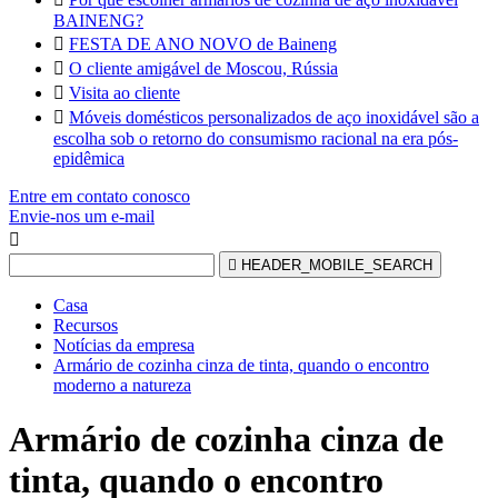
BAINENG?

FESTA DE ANO NOVO de Baineng

O cliente amigável de Moscou, Rússia

Visita ao cliente

Móveis domésticos personalizados de aço inoxidável são a
escolha sob o retorno do consumismo racional na era pós-
epidêmica
Entre em contato conosco
Envie-nos um e-mail


HEADER_MOBILE_SEARCH
Casa
Recursos
Notícias da empresa
Armário de cozinha cinza de tinta, quando o encontro
moderno a natureza
Armário de cozinha cinza de
tinta, quando o encontro