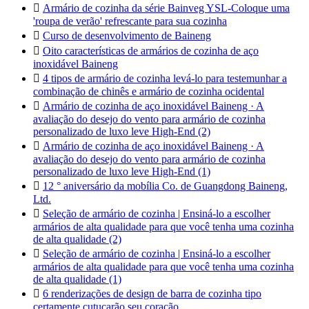

Armário de cozinha da série Bainveg YSL-Coloque uma
'roupa de verão' refrescante para sua cozinha

Curso de desenvolvimento de Baineng

Oito características de armários de cozinha de aço
inoxidável Baineng

4 tipos de armário de cozinha levá-lo para testemunhar a
combinação de chinês e armário de cozinha ocidental

Armário de cozinha de aço inoxidável Baineng · A
avaliação do desejo do vento para armário de cozinha
personalizado de luxo leve High-End (2)

Armário de cozinha de aço inoxidável Baineng · A
avaliação do desejo do vento para armário de cozinha
personalizado de luxo leve High-End (1)

12 ° aniversário da mobília Co. de Guangdong Baineng,
Ltd.

Seleção de armário de cozinha | Ensiná-lo a escolher
armários de alta qualidade para que você tenha uma cozinha
de alta qualidade (2)

Seleção de armário de cozinha | Ensiná-lo a escolher
armários de alta qualidade para que você tenha uma cozinha
de alta qualidade (1)

6 renderizações de design de barra de cozinha tipo
certamente cutucarão seu coração