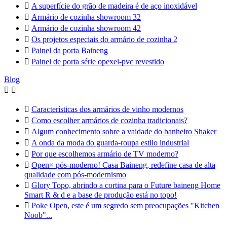

A superfície do grão de madeira é de aço inoxidável

Armário de cozinha showroom 32

Armário de cozinha showroom 42

Os projetos especiais do armário de cozinha 2

Painel da porta Baineng

Painel de porta série opexel-pvc revestido
Blog



Características dos armários de vinho modernos

Como escolher armários de cozinha tradicionais?

Algum conhecimento sobre a vaidade do banheiro Shaker

A onda da moda do guarda-roupa estilo industrial

Por que escolhemos armário de TV moderno?

Open× pós-moderno! Casa Baineng, redefine casa de alta
qualidade com pós-modernismo

Glory Topo, abrindo a cortina para o Future baineng Home
Smart R & d e a base de produção está no topo!

Poke Open, este é um segredo sem preocupações "Kitchen
Noob"...