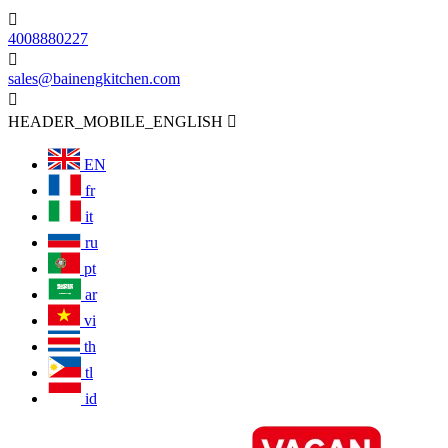

4008880227

sales@bainengkitchen.com

HEADER_MOBILE_ENGLISH

EN
fr
it
ru
pt
ar
vi
th
tl
id