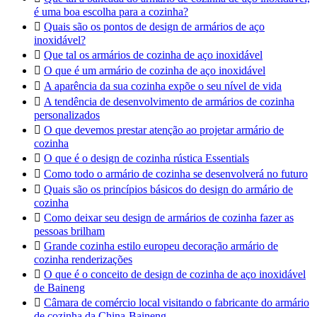
é uma boa escolha para a cozinha?

Quais são os pontos de design de armários de aço
inoxidável?

Que tal os armários de cozinha de aço inoxidável

O que é um armário de cozinha de aço inoxidável

A aparência da sua cozinha expõe o seu nível de vida

A tendência de desenvolvimento de armários de cozinha
personalizados

O que devemos prestar atenção ao projetar armário de
cozinha

O que é o design de cozinha rústica Essentials

Como todo o armário de cozinha se desenvolverá no futuro

Quais são os princípios básicos do design do armário de
cozinha

Como deixar seu design de armários de cozinha fazer as
pessoas brilham

Grande cozinha estilo europeu decoração armário de
cozinha renderizações

O que é o conceito de design de cozinha de aço inoxidável
de Baineng

Câmara de comércio local visitando o fabricante do armário
de cozinha da China-Baineng