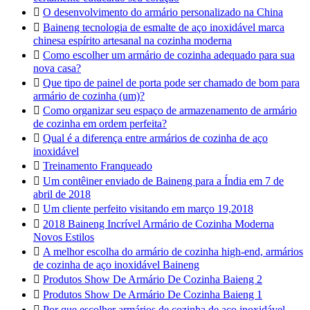

O desenvolvimento do armário personalizado na China

Baineng tecnologia de esmalte de aço inoxidável marca
chinesa espírito artesanal na cozinha moderna

Como escolher um armário de cozinha adequado para sua
nova casa?

Que tipo de painel de porta pode ser chamado de bom para
armário de cozinha (um)?

Como organizar seu espaço de armazenamento de armário
de cozinha em ordem perfeita?

Qual é a diferença entre armários de cozinha de aço
inoxidável

Treinamento Franqueado

Um contêiner enviado de Baineng para a Índia em 7 de
abril de 2018

Um cliente perfeito visitando em março 19,2018

2018 Baineng Incrível Armário de Cozinha Moderna
Novos Estilos

A melhor escolha do armário de cozinha high-end, armários
de cozinha de aço inoxidável Baineng

Produtos Show De Armário De Cozinha Baieng 2

Produtos Show De Armário De Cozinha Baieng 1

Por que escolher armários de cozinha de aço inoxidável