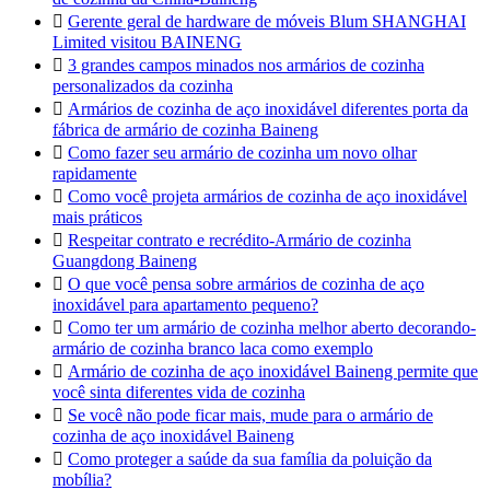

Gerente geral de hardware de móveis Blum SHANGHAI
Limited visitou BAINENG

3 grandes campos minados nos armários de cozinha
personalizados da cozinha

Armários de cozinha de aço inoxidável diferentes porta da
fábrica de armário de cozinha Baineng

Como fazer seu armário de cozinha um novo olhar
rapidamente

Como você projeta armários de cozinha de aço inoxidável
mais práticos

Respeitar contrato e recrédito-Armário de cozinha
Guangdong Baineng

O que você pensa sobre armários de cozinha de aço
inoxidável para apartamento pequeno?

Como ter um armário de cozinha melhor aberto decorando-
armário de cozinha branco laca como exemplo

Armário de cozinha de aço inoxidável Baineng permite que
você sinta diferentes vida de cozinha

Se você não pode ficar mais, mude para o armário de
cozinha de aço inoxidável Baineng

Como proteger a saúde da sua família da poluição da
mobília?