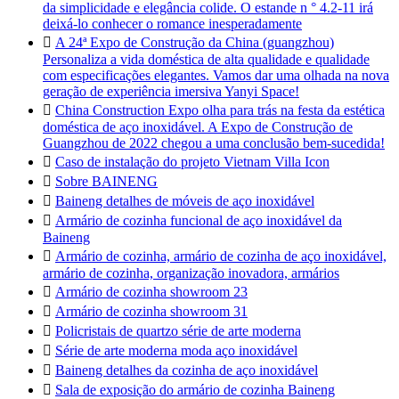
da simplicidade e elegância colide. O estande n ° 4.2-11 irá
deixá-lo conhecer o romance inesperadamente

A 24ª Expo de Construção da China (guangzhou)
Personaliza a vida doméstica de alta qualidade e qualidade
com especificações elegantes. Vamos dar uma olhada na nova
geração de experiência imersiva Yanyi Space!

China Construction Expo olha para trás na festa da estética
doméstica de aço inoxidável. A Expo de Construção de
Guangzhou de 2022 chegou a uma conclusão bem-sucedida!

Caso de instalação do projeto Vietnam Villa Icon

Sobre BAINENG

Baineng detalhes de móveis de aço inoxidável

Armário de cozinha funcional de aço inoxidável da
Baineng

Armário de cozinha, armário de cozinha de aço inoxidável,
armário de cozinha, organização inovadora, armários

Armário de cozinha showroom 23

Armário de cozinha showroom 31

Policristais de quartzo série de arte moderna

Série de arte moderna moda aço inoxidável

Baineng detalhes da cozinha de aço inoxidável

Sala de exposição do armário de cozinha Baineng