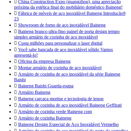

China Construction Expo (guangzhou), uma apreciação
próxima da estética final do mobiliário doméstico Baineng!

Fábrica de móveis de aço inoxidável Baineng Introdução9
23

Showroom de forno de aço inoxidável Baineng

Baineng branco ultra-fino painel de porta design tempo
simples armário de cozinha de aço inoxidável

Custa milhões para personalizar o laser digital

Você sabe bancada de aço inoxidável sólido Vamos
apresentá-lo!

Oficina da empresa Baineng

Montar armário de cozinha de aço inoxidável

Armário de cozinha de aço inoxidável da série Baineng
Baishi

Baineng Baishi Guarda-roupa

Armário Baineng

Baineng carcaça mortise e tecnologia de tenon

Armário de cozinha de aço inoxidável Baineng Geffirati

Armário de cozinha verde Baineng com

Armário de cozinha Baineng

Baineng Design Especial de Aço Inoxidável Vermelho

Armário de cozinha de aço inoxidável da porta da corrediça