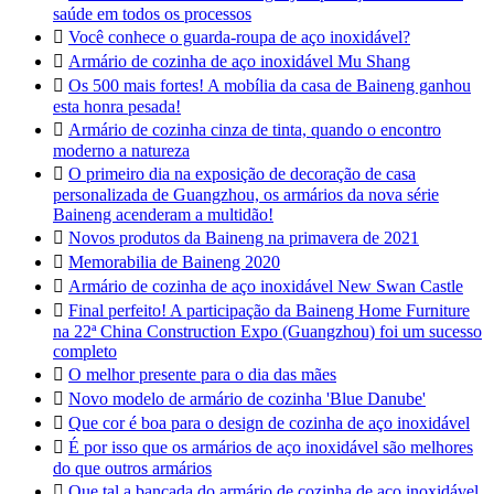
saúde em todos os processos

Você conhece o guarda-roupa de aço inoxidável?

Armário de cozinha de aço inoxidável Mu Shang

Os 500 mais fortes! A mobília da casa de Baineng ganhou
esta honra pesada!

Armário de cozinha cinza de tinta, quando o encontro
moderno a natureza

O primeiro dia na exposição de decoração de casa
personalizada de Guangzhou, os armários da nova série
Baineng acenderam a multidão!

Novos produtos da Baineng na primavera de 2021

Memorabilia de Baineng 2020

Armário de cozinha de aço inoxidável New Swan Castle

Final perfeito! A participação da Baineng Home Furniture
na 22ª China Construction Expo (Guangzhou) foi um sucesso
completo

O melhor presente para o dia das mães

Novo modelo de armário de cozinha 'Blue Danube'

Que cor é boa para o design de cozinha de aço inoxidável

É por isso que os armários de aço inoxidável são melhores
do que outros armários

Que tal a bancada do armário de cozinha de aço inoxidável,