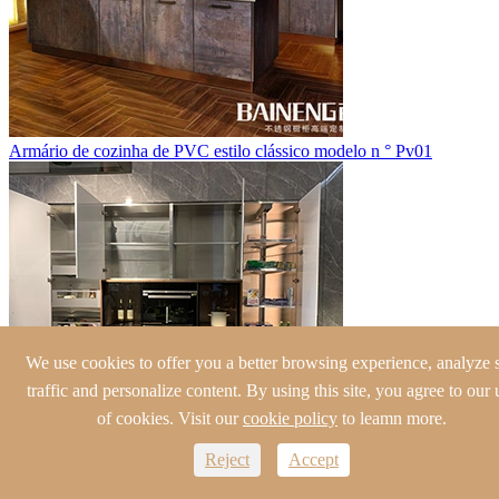
Armário de cozinha de PVC estilo clássico modelo n ° Pv01
We use cookies to offer you a better browsing experience, analyze s
traffic and personalize content. By using this site, you agree to our 
of cookies. Visit our
cookie policy
to leamn more.
Reject
Accept
Armário de cozinha industrial novo modelo de estilo de vento
SIDEBAR_NEWS