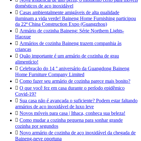
domésticos de aço inoxidável

Casas ambientalmente amigáveis de alta qualidade
iluminam a vida verde! Baineng Home Furnishing participou
da 22ª China Construction Expo (Guangzhou)

Armário de cozinha Baineng: Série Northern Lights-
Haoxue

Armários de cozinha Baineng trazem companhia às
crianças

Quão importante é um armário de cozinha de grau
alimentício!

Celebração do 14 ° aniversário da Guangdong Baineng
Home Furniture Company Limited

Como fazer seu armário de cozinha parece mais bonito?

O que você fez em casa durante o período epidêmico
Covid-19?

Sua casa não é avançada o suficiente? Podem estar faltando
armários de aço inoxidável de luxo leve

Novos móveis para casa | Ithaca, conheça sua beleza!

Como mudar a cozinha pequena para sonhar grande
cozinha por segundos

Novo armário de cozinha de aço inoxidável da chegada de
Baineng-neve oportuna