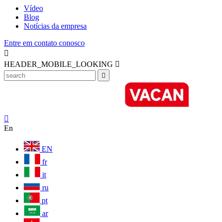
Vídeo
Blog
Notícias da empresa
Entre em contato conosco

HEADER_MOBILE_LOOKING



En
EN
fr
it
ru
pt
ar