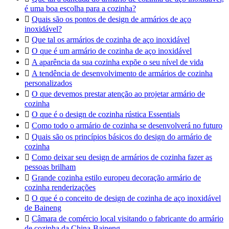
é uma boa escolha para a cozinha?

Quais são os pontos de design de armários de aço
inoxidável?

Que tal os armários de cozinha de aço inoxidável

O que é um armário de cozinha de aço inoxidável

A aparência da sua cozinha expõe o seu nível de vida

A tendência de desenvolvimento de armários de cozinha
personalizados

O que devemos prestar atenção ao projetar armário de
cozinha

O que é o design de cozinha rústica Essentials

Como todo o armário de cozinha se desenvolverá no futuro

Quais são os princípios básicos do design do armário de
cozinha

Como deixar seu design de armários de cozinha fazer as
pessoas brilham

Grande cozinha estilo europeu decoração armário de
cozinha renderizações

O que é o conceito de design de cozinha de aço inoxidável
de Baineng

Câmara de comércio local visitando o fabricante do armário
de cozinha da China-Baineng