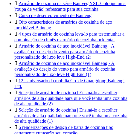

Armário de cozinha da série Bainveg YSL-Coloque uma
'roupa de verão' refrescante para sua cozinha

Curso de desenvolvimento de Baineng

Oito características de armários de cozinha de aço
inoxidável Baineng

4 tipos de armário de cozinha levá-lo para testemunhar a
combinação de chinês e armário de cozinha ocidental

Armário de cozinha de aço inoxidável Baineng · A
avaliação do desejo do vento para armário de cozinha
personalizado de luxo leve High-End (2)

Armário de cozinha de aço inoxidável Baineng · A
avaliação do desejo do vento para armário de cozinha
personalizado de luxo leve High-End (1)

12 ° aniversário da mobília Co. de Guangdong Baineng,
Ltd.

Seleção de armário de cozinha | Ensiná-lo a escolher
armários de alta qualidade para que você tenha uma cozinha
de alta qualidade (2)

Seleção de armário de cozinha | Ensiná-lo a escolher
armários de alta qualidade para que você tenha uma cozinha
de alta qualidade (1)

6 renderizações de design de barra de cozinha tipo
certamente cutucarão seu coração