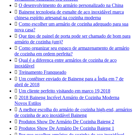

O desenvolvimento do armário personalizado na China

Baineng tecnologia de esmalte de aço inoxidável marca
chinesa espírito artesanal na cozinha moderna

Como escolher um armário de cozinha adequado para sua
nova casa?

Que tipo de painel de porta pode ser chamado de bom para
armário de cozinha (um)?

Como organizar seu espaço de armazenamento de armário
de cozinha em ordem perfeita?

Qual é a diferença entre armários de cozinha de aço
inoxidável

Treinamento Franqueado

Um contêiner enviado de Baineng para a Índia em 7 de
abril de 2018

Um cliente perfeito visitando em março 19,2018

2018 Baineng Incrível Armário de Cozinha Moderna
Novos Estilos

A melhor escolha do armário de cozinha high-end, armários
de cozinha de aço inoxidável Baineng

Produtos Show De Armário De Cozinha Baieng 2

Produtos Show De Armário De Cozinha Baieng 1

Por que escolher armários de cozinha de aço inoxidável