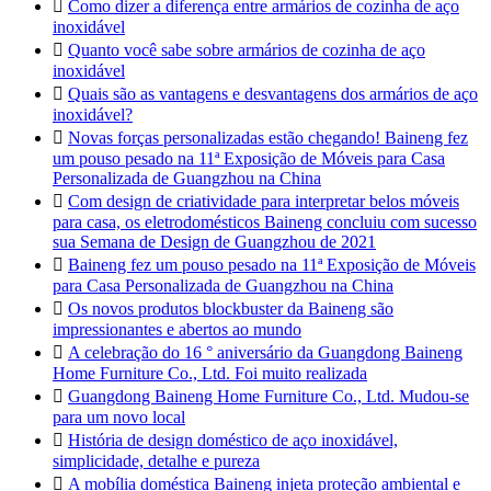

Como dizer a diferença entre armários de cozinha de aço
inoxidável

Quanto você sabe sobre armários de cozinha de aço
inoxidável

Quais são as vantagens e desvantagens dos armários de aço
inoxidável?

Novas forças personalizadas estão chegando! Baineng fez
um pouso pesado na 11ª Exposição de Móveis para Casa
Personalizada de Guangzhou na China

Com design de criatividade para interpretar belos móveis
para casa, os eletrodomésticos Baineng concluiu com sucesso
sua Semana de Design de Guangzhou de 2021

Baineng fez um pouso pesado na 11ª Exposição de Móveis
para Casa Personalizada de Guangzhou na China

Os novos produtos blockbuster da Baineng são
impressionantes e abertos ao mundo

A celebração do 16 ° aniversário da Guangdong Baineng
Home Furniture Co., Ltd. Foi muito realizada

Guangdong Baineng Home Furniture Co., Ltd. Mudou-se
para um novo local

História de design doméstico de aço inoxidável,
simplicidade, detalhe e pureza

A mobília doméstica Baineng injeta proteção ambiental e