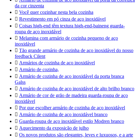
da cor cinzenta

Você quer cozinhar nesta bela cozinha

Revestimento em pó cinza de aço inoxidável

Coisas high-end têm textura high-end-baineng guarda-
roupa de aço inoxidável

Melamina com armário de cozinha pequeno de aço
inoxidável

Tão grande armário de cozinha de aço inoxidável do nosso
feedback Cilent

Armários de cozinha de aço inoxidável

Armário de cozinha,

Armário de cozinha de aço inoxidável da porta branca
Galss

Armário de cozinha de aço inoxidável de alto brilho branco

Armário de cor de grão de madeira guarda-roupa de aço
inoxidável

Por que escolher armário de cozinha de aço inoxidável

Armário de cozinha de aço inoxidável branco

Guarda-roupa de aço inoxidável estilo Modren branco

Aquecimento da exposição de julho

Os novos produtos são elegantes, leves e luxuosos, e a arte