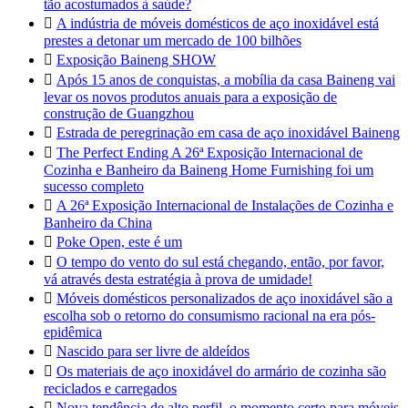
tão acostumados à saúde?

A indústria de móveis domésticos de aço inoxidável está
prestes a detonar um mercado de 100 bilhões

Exposição Baineng SHOW

Após 15 anos de conquistas, a mobília da casa Baineng vai
levar os novos produtos anuais para a exposição de
construção de Guangzhou

Estrada de peregrinação em casa de aço inoxidável Baineng

The Perfect Ending A 26ª Exposição Internacional de
Cozinha e Banheiro da Baineng Home Furnishing foi um
sucesso completo

A 26ª Exposição Internacional de Instalações de Cozinha e
Banheiro da China

Poke Open, este é um

O tempo do vento do sul está chegando, então, por favor,
vá através desta estratégia à prova de umidade!

Móveis domésticos personalizados de aço inoxidável são a
escolha sob o retorno do consumismo racional na era pós-
epidêmica

Nascido para ser livre de aldeídos

Os materiais de aço inoxidável do armário de cozinha são
reciclados e carregados

Nova tendência de alto perfil, o momento certo para móveis