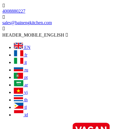

4008880227

sales@bainengkitchen.com

HEADER_MOBILE_ENGLISH

EN
fr
it
ru
pt
ar
vi
th
tl
id