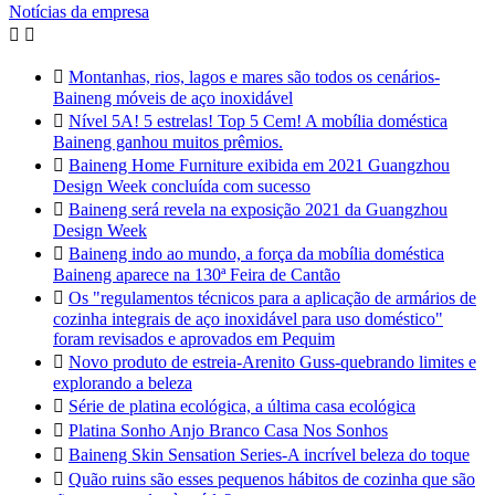
Notícias da empresa



Montanhas, rios, lagos e mares são todos os cenários-
Baineng móveis de aço inoxidável

Nível 5A! 5 estrelas! Top 5 Cem! A mobília doméstica
Baineng ganhou muitos prêmios.

Baineng Home Furniture exibida em 2021 Guangzhou
Design Week concluída com sucesso

Baineng será revela na exposição 2021 da Guangzhou
Design Week

Baineng indo ao mundo, a força da mobília doméstica
Baineng aparece na 130ª Feira de Cantão

Os "regulamentos técnicos para a aplicação de armários de
cozinha integrais de aço inoxidável para uso doméstico"
foram revisados e aprovados em Pequim

Novo produto de estreia-Arenito Guss-quebrando limites e
explorando a beleza

Série de platina ecológica, a última casa ecológica

Platina Sonho Anjo Branco Casa Nos Sonhos

Baineng Skin Sensation Series-A incrível beleza do toque

Quão ruins são esses pequenos hábitos de cozinha que são