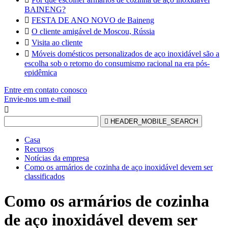
BAINENG?

FESTA DE ANO NOVO de Baineng

O cliente amigável de Moscou, Rússia

Visita ao cliente

Móveis domésticos personalizados de aço inoxidável são a
escolha sob o retorno do consumismo racional na era pós-
epidêmica
Entre em contato conosco
Envie-nos um e-mail


HEADER_MOBILE_SEARCH
Casa
Recursos
Notícias da empresa
Como os armários de cozinha de aço inoxidável devem ser
classificados
Como os armários de cozinha
de aço inoxidável devem ser