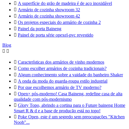

A superfície do grão de madeira é de aço inoxidável

Armário de cozinha showroom 32

Armário de cozinha showroom 42

Os projetos especiais do armário de cozinha 2

Painel da porta Baineng

Painel de porta série opexel-pvc revestido
Blog



Características dos armários de vinho modernos

Como escolher armários de cozinha tradicionais?

Algum conhecimento sobre a vaidade do banheiro Shaker

A onda da moda do guarda-roupa estilo industrial

Por que escolhemos armário de TV moderno?

Open× pós-moderno! Casa Baineng, redefine casa de alta
qualidade com pós-modernismo

Glory Topo, abrindo a cortina para o Future baineng Home
Smart R & d e a base de produção está no topo!

Poke Open, este é um segredo sem preocupações "Kitchen
Noob"...