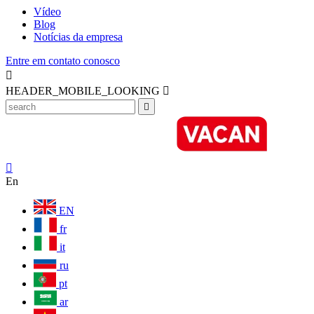
Vídeo
Blog
Notícias da empresa
Entre em contato conosco

HEADER_MOBILE_LOOKING



En
EN
fr
it
ru
pt
ar