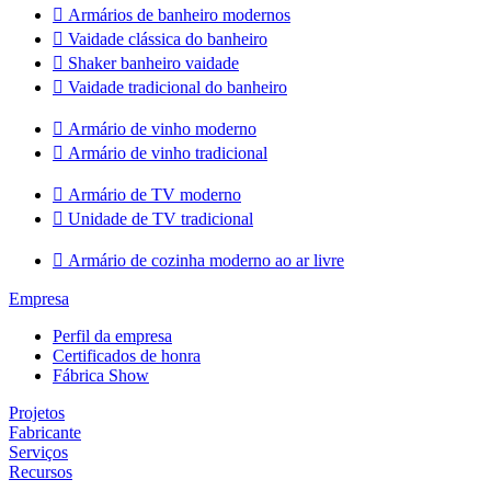

Armários de banheiro modernos

Vaidade clássica do banheiro

Shaker banheiro vaidade

Vaidade tradicional do banheiro

Armário de vinho moderno

Armário de vinho tradicional

Armário de TV moderno

Unidade de TV tradicional

Armário de cozinha moderno ao ar livre
Empresa
Perfil da empresa
Certificados de honra
Fábrica Show
Projetos
Fabricante
Serviços
Recursos