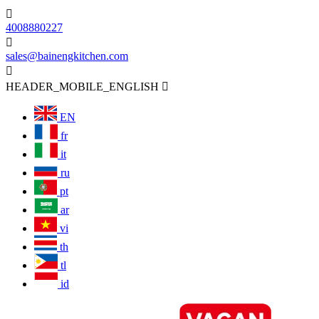

4008880227

sales@bainengkitchen.com

HEADER_MOBILE_ENGLISH

EN
fr
it
ru
pt
ar
vi
th
tl
id