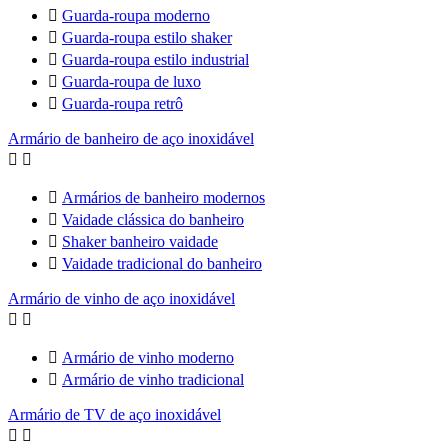

Guarda-roupa moderno

Guarda-roupa estilo shaker

Guarda-roupa estilo industrial

Guarda-roupa de luxo

Guarda-roupa retrô
Armário de banheiro de aço inoxidável



Armários de banheiro modernos

Vaidade clássica do banheiro

Shaker banheiro vaidade

Vaidade tradicional do banheiro
Armário de vinho de aço inoxidável



Armário de vinho moderno

Armário de vinho tradicional
Armário de TV de aço inoxidável

