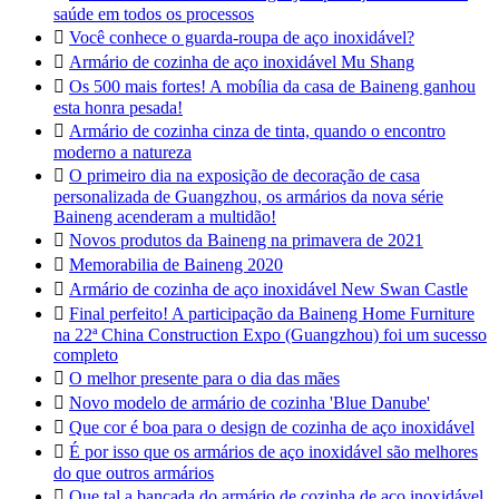
saúde em todos os processos

Você conhece o guarda-roupa de aço inoxidável?

Armário de cozinha de aço inoxidável Mu Shang

Os 500 mais fortes! A mobília da casa de Baineng ganhou
esta honra pesada!

Armário de cozinha cinza de tinta, quando o encontro
moderno a natureza

O primeiro dia na exposição de decoração de casa
personalizada de Guangzhou, os armários da nova série
Baineng acenderam a multidão!

Novos produtos da Baineng na primavera de 2021

Memorabilia de Baineng 2020

Armário de cozinha de aço inoxidável New Swan Castle

Final perfeito! A participação da Baineng Home Furniture
na 22ª China Construction Expo (Guangzhou) foi um sucesso
completo

O melhor presente para o dia das mães

Novo modelo de armário de cozinha 'Blue Danube'

Que cor é boa para o design de cozinha de aço inoxidável

É por isso que os armários de aço inoxidável são melhores
do que outros armários

Que tal a bancada do armário de cozinha de aço inoxidável,