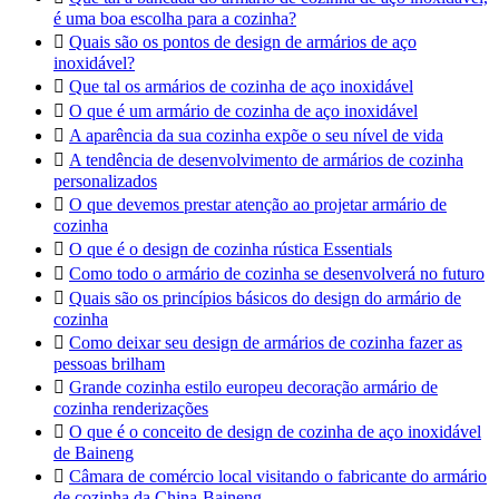
é uma boa escolha para a cozinha?

Quais são os pontos de design de armários de aço
inoxidável?

Que tal os armários de cozinha de aço inoxidável

O que é um armário de cozinha de aço inoxidável

A aparência da sua cozinha expõe o seu nível de vida

A tendência de desenvolvimento de armários de cozinha
personalizados

O que devemos prestar atenção ao projetar armário de
cozinha

O que é o design de cozinha rústica Essentials

Como todo o armário de cozinha se desenvolverá no futuro

Quais são os princípios básicos do design do armário de
cozinha

Como deixar seu design de armários de cozinha fazer as
pessoas brilham

Grande cozinha estilo europeu decoração armário de
cozinha renderizações

O que é o conceito de design de cozinha de aço inoxidável
de Baineng

Câmara de comércio local visitando o fabricante do armário
de cozinha da China-Baineng