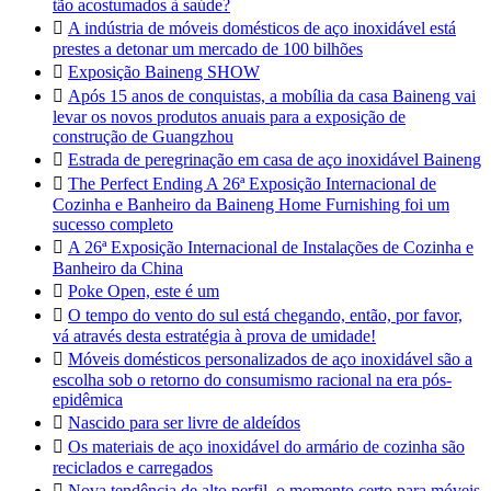
tão acostumados à saúde?

A indústria de móveis domésticos de aço inoxidável está
prestes a detonar um mercado de 100 bilhões

Exposição Baineng SHOW

Após 15 anos de conquistas, a mobília da casa Baineng vai
levar os novos produtos anuais para a exposição de
construção de Guangzhou

Estrada de peregrinação em casa de aço inoxidável Baineng

The Perfect Ending A 26ª Exposição Internacional de
Cozinha e Banheiro da Baineng Home Furnishing foi um
sucesso completo

A 26ª Exposição Internacional de Instalações de Cozinha e
Banheiro da China

Poke Open, este é um

O tempo do vento do sul está chegando, então, por favor,
vá através desta estratégia à prova de umidade!

Móveis domésticos personalizados de aço inoxidável são a
escolha sob o retorno do consumismo racional na era pós-
epidêmica

Nascido para ser livre de aldeídos

Os materiais de aço inoxidável do armário de cozinha são
reciclados e carregados

Nova tendência de alto perfil, o momento certo para móveis