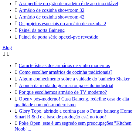

A superfície do grão de madeira é de aço inoxidável

Armário de cozinha showroom 32

Armário de cozinha showroom 42

Os projetos especiais do armário de cozinha 2

Painel da porta Baineng

Painel de porta série opexel-pvc revestido
Blog



Características dos armários de vinho modernos

Como escolher armários de cozinha tradicionais?

Algum conhecimento sobre a vaidade do banheiro Shaker

A onda da moda do guarda-roupa estilo industrial

Por que escolhemos armário de TV moderno?

Open× pós-moderno! Casa Baineng, redefine casa de alta
qualidade com pós-modernismo

Glory Topo, abrindo a cortina para o Future baineng Home
Smart R & d e a base de produção está no topo!

Poke Open, este é um segredo sem preocupações "Kitchen
Noob"...