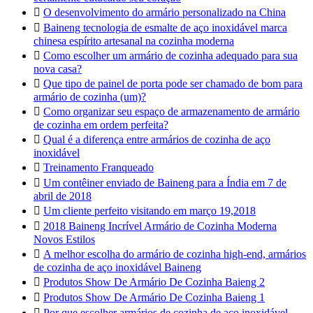

O desenvolvimento do armário personalizado na China

Baineng tecnologia de esmalte de aço inoxidável marca
chinesa espírito artesanal na cozinha moderna

Como escolher um armário de cozinha adequado para sua
nova casa?

Que tipo de painel de porta pode ser chamado de bom para
armário de cozinha (um)?

Como organizar seu espaço de armazenamento de armário
de cozinha em ordem perfeita?

Qual é a diferença entre armários de cozinha de aço
inoxidável

Treinamento Franqueado

Um contêiner enviado de Baineng para a Índia em 7 de
abril de 2018

Um cliente perfeito visitando em março 19,2018

2018 Baineng Incrível Armário de Cozinha Moderna
Novos Estilos

A melhor escolha do armário de cozinha high-end, armários
de cozinha de aço inoxidável Baineng

Produtos Show De Armário De Cozinha Baieng 2

Produtos Show De Armário De Cozinha Baieng 1

Por que escolher armários de cozinha de aço inoxidável