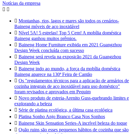
Notícias da empresa



Montanhas, rios, lagos e mares são todos os cenários-
Baineng móveis de aço inoxidável

Nível 5A! 5 estrelas! Top 5 Cem! A mobília doméstica
Baineng ganhou muitos prêmios.

Baineng Home Furniture exibida em 2021 Guangzhou
Design Week concluída com sucesso

Baineng será revela na exposição 2021 da Guangzhou
Design Week

Baineng indo ao mundo, a força da mobília doméstica
Baineng aparece na 130ª Feira de Cantão

Os "regulamentos técnicos para a aplicação de armários de
cozinha integrais de aço inoxidável para uso doméstico"
foram revisados e aprovados em Pequim

Novo produto de estreia-Arenito Guss-quebrando limites e
explorando a beleza

Série de platina ecológica, a última casa ecológica

Platina Sonho Anjo Branco Casa Nos Sonhos

Baineng Skin Sensation Series-A incrível beleza do toque

Quão ruins são esses pequenos hábitos de cozinha que são