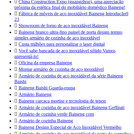

China Construction Expo (guangzhou), uma apreciação
próxima da estética final do mobiliário doméstico Baineng!

Fábrica de móveis de aço inoxidável Baineng Introdução9
23

Showroom de forno de aço inoxidável Baineng

Baineng branco ultra-fino painel de porta design tempo
simples armário de cozinha de aço inoxidável

Custa milhões para personalizar o laser digital

Você sabe bancada de aço inoxidável sólido Vamos
apresentá-lo!

Oficina da empresa Baineng

Montar armário de cozinha de aço inoxidável

Armário de cozinha de aço inoxidável da série Baineng
Baishi

Baineng Baishi Guarda-roupa

Armário Baineng

Baineng carcaça mortise e tecnologia de tenon

Armário de cozinha de aço inoxidável Baineng Geffirati

Armário de cozinha verde Baineng com

Armário de cozinha Baineng

Baineng Design Especial de Aço Inoxidável Vermelho

Armário de cozinha de aço inoxidável da porta da corrediça