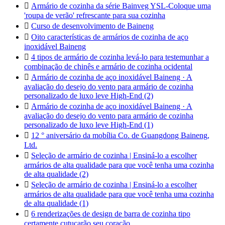

Armário de cozinha da série Bainveg YSL-Coloque uma
'roupa de verão' refrescante para sua cozinha

Curso de desenvolvimento de Baineng

Oito características de armários de cozinha de aço
inoxidável Baineng

4 tipos de armário de cozinha levá-lo para testemunhar a
combinação de chinês e armário de cozinha ocidental

Armário de cozinha de aço inoxidável Baineng · A
avaliação do desejo do vento para armário de cozinha
personalizado de luxo leve High-End (2)

Armário de cozinha de aço inoxidável Baineng · A
avaliação do desejo do vento para armário de cozinha
personalizado de luxo leve High-End (1)

12 ° aniversário da mobília Co. de Guangdong Baineng,
Ltd.

Seleção de armário de cozinha | Ensiná-lo a escolher
armários de alta qualidade para que você tenha uma cozinha
de alta qualidade (2)

Seleção de armário de cozinha | Ensiná-lo a escolher
armários de alta qualidade para que você tenha uma cozinha
de alta qualidade (1)

6 renderizações de design de barra de cozinha tipo
certamente cutucarão seu coração