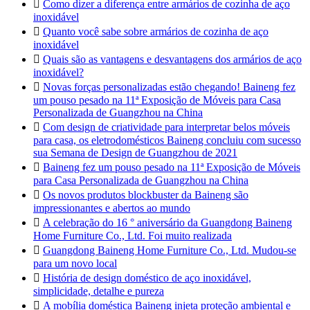

Como dizer a diferença entre armários de cozinha de aço
inoxidável

Quanto você sabe sobre armários de cozinha de aço
inoxidável

Quais são as vantagens e desvantagens dos armários de aço
inoxidável?

Novas forças personalizadas estão chegando! Baineng fez
um pouso pesado na 11ª Exposição de Móveis para Casa
Personalizada de Guangzhou na China

Com design de criatividade para interpretar belos móveis
para casa, os eletrodomésticos Baineng concluiu com sucesso
sua Semana de Design de Guangzhou de 2021

Baineng fez um pouso pesado na 11ª Exposição de Móveis
para Casa Personalizada de Guangzhou na China

Os novos produtos blockbuster da Baineng são
impressionantes e abertos ao mundo

A celebração do 16 ° aniversário da Guangdong Baineng
Home Furniture Co., Ltd. Foi muito realizada

Guangdong Baineng Home Furniture Co., Ltd. Mudou-se
para um novo local

História de design doméstico de aço inoxidável,
simplicidade, detalhe e pureza

A mobília doméstica Baineng injeta proteção ambiental e