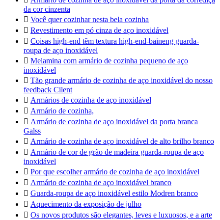
da cor cinzenta

Você quer cozinhar nesta bela cozinha

Revestimento em pó cinza de aço inoxidável

Coisas high-end têm textura high-end-baineng guarda-
roupa de aço inoxidável

Melamina com armário de cozinha pequeno de aço
inoxidável

Tão grande armário de cozinha de aço inoxidável do nosso
feedback Cilent

Armários de cozinha de aço inoxidável

Armário de cozinha,

Armário de cozinha de aço inoxidável da porta branca
Galss

Armário de cozinha de aço inoxidável de alto brilho branco

Armário de cor de grão de madeira guarda-roupa de aço
inoxidável

Por que escolher armário de cozinha de aço inoxidável

Armário de cozinha de aço inoxidável branco

Guarda-roupa de aço inoxidável estilo Modren branco

Aquecimento da exposição de julho

Os novos produtos são elegantes, leves e luxuosos, e a arte