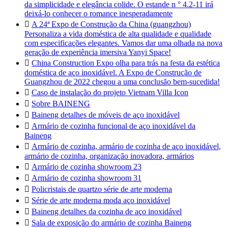
da simplicidade e elegância colide. O estande n ° 4.2-11 irá
deixá-lo conhecer o romance inesperadamente

A 24ª Expo de Construção da China (guangzhou)
Personaliza a vida doméstica de alta qualidade e qualidade
com especificações elegantes. Vamos dar uma olhada na nova
geração de experiência imersiva Yanyi Space!

China Construction Expo olha para trás na festa da estética
doméstica de aço inoxidável. A Expo de Construção de
Guangzhou de 2022 chegou a uma conclusão bem-sucedida!

Caso de instalação do projeto Vietnam Villa Icon

Sobre BAINENG

Baineng detalhes de móveis de aço inoxidável

Armário de cozinha funcional de aço inoxidável da
Baineng

Armário de cozinha, armário de cozinha de aço inoxidável,
armário de cozinha, organização inovadora, armários

Armário de cozinha showroom 23

Armário de cozinha showroom 31

Policristais de quartzo série de arte moderna

Série de arte moderna moda aço inoxidável

Baineng detalhes da cozinha de aço inoxidável

Sala de exposição do armário de cozinha Baineng