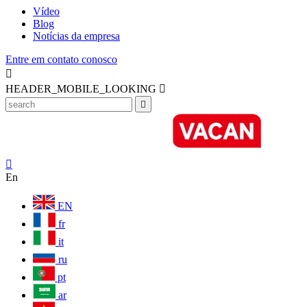
Vídeo
Blog
Notícias da empresa
Entre em contato conosco

HEADER_MOBILE_LOOKING



En
EN
fr
it
ru
pt
ar