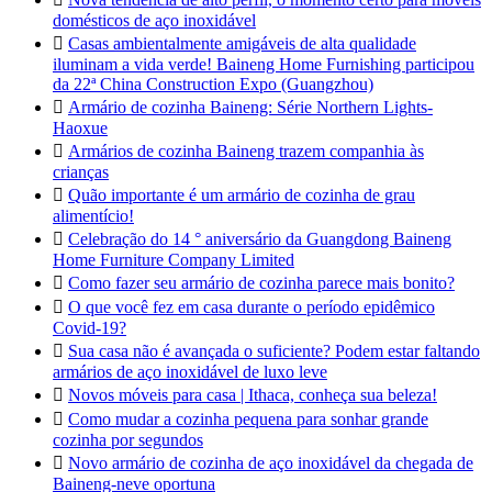
domésticos de aço inoxidável

Casas ambientalmente amigáveis de alta qualidade
iluminam a vida verde! Baineng Home Furnishing participou
da 22ª China Construction Expo (Guangzhou)

Armário de cozinha Baineng: Série Northern Lights-
Haoxue

Armários de cozinha Baineng trazem companhia às
crianças

Quão importante é um armário de cozinha de grau
alimentício!

Celebração do 14 ° aniversário da Guangdong Baineng
Home Furniture Company Limited

Como fazer seu armário de cozinha parece mais bonito?

O que você fez em casa durante o período epidêmico
Covid-19?

Sua casa não é avançada o suficiente? Podem estar faltando
armários de aço inoxidável de luxo leve

Novos móveis para casa | Ithaca, conheça sua beleza!

Como mudar a cozinha pequena para sonhar grande
cozinha por segundos

Novo armário de cozinha de aço inoxidável da chegada de
Baineng-neve oportuna