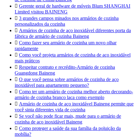

Gerente geral de hardware de móveis Blum SHANGHAI
Limited visitou BAINENG

3 grandes campos minados nos armários de cozinha
personalizados da cozinha

Armários de cozinha de aço inoxidável diferentes porta da
fábrica de armário de cozinha Baineng

Como fazer seu armário de cozinha um novo olhar
rapidamente

Como você projeta armários de cozinha de aço inoxidável
mais práticos

Respeitar contrato e recrédito-Armário de cozinha
Guangdong Baineng

O que você pensa sobre armários de cozinha de aço
inoxidável para apartamento pequeno?

Como ter um armário de cozinha melhor aberto decorando-
armário de cozinha branco laca como exemplo

Armário de cozinha de aço inoxidável Baineng permite que
você sinta diferentes vida de cozinha

Se você não pode ficar mais, mude para o armário de
cozinha de aço inoxidável Baineng

Como proteger a saúde da sua família da poluição da
mobília?