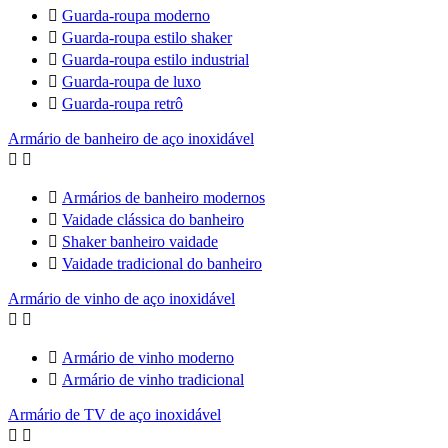

Guarda-roupa moderno

Guarda-roupa estilo shaker

Guarda-roupa estilo industrial

Guarda-roupa de luxo

Guarda-roupa retrô
Armário de banheiro de aço inoxidável



Armários de banheiro modernos

Vaidade clássica do banheiro

Shaker banheiro vaidade

Vaidade tradicional do banheiro
Armário de vinho de aço inoxidável



Armário de vinho moderno

Armário de vinho tradicional
Armário de TV de aço inoxidável

