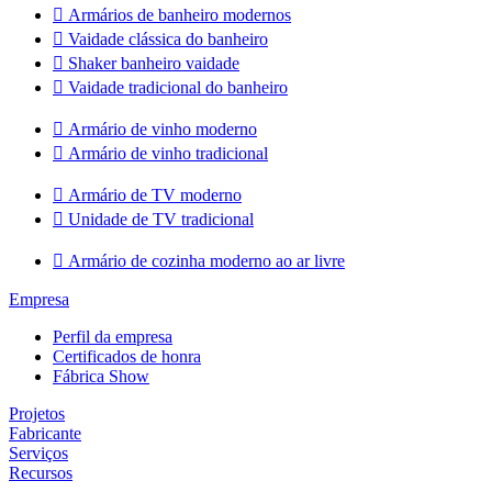

Armários de banheiro modernos

Vaidade clássica do banheiro

Shaker banheiro vaidade

Vaidade tradicional do banheiro

Armário de vinho moderno

Armário de vinho tradicional

Armário de TV moderno

Unidade de TV tradicional

Armário de cozinha moderno ao ar livre
Empresa
Perfil da empresa
Certificados de honra
Fábrica Show
Projetos
Fabricante
Serviços
Recursos