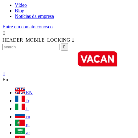
Vídeo
Blog
Notícias da empresa
Entre em contato conosco

HEADER_MOBILE_LOOKING



En
EN
fr
it
ru
pt
ar