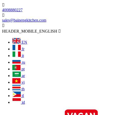

4008880227

sales@bainengkitchen.com

HEADER_MOBILE_ENGLISH

EN
fr
it
ru
pt
ar
vi
th
tl
id