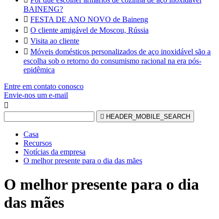
BAINENG?

FESTA DE ANO NOVO de Baineng

O cliente amigável de Moscou, Rússia

Visita ao cliente

Móveis domésticos personalizados de aço inoxidável são a
escolha sob o retorno do consumismo racional na era pós-
epidêmica
Entre em contato conosco
Envie-nos um e-mail


HEADER_MOBILE_SEARCH
Casa
Recursos
Notícias da empresa
O melhor presente para o dia das mães
O melhor presente para o dia
das mães