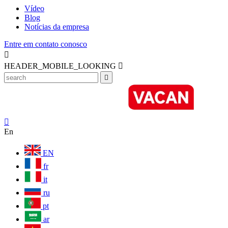
Vídeo
Blog
Notícias da empresa
Entre em contato conosco

HEADER_MOBILE_LOOKING



En
EN
fr
it
ru
pt
ar