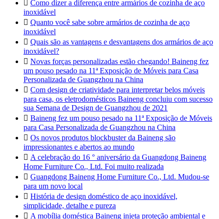

Como dizer a diferença entre armários de cozinha de aço
inoxidável

Quanto você sabe sobre armários de cozinha de aço
inoxidável

Quais são as vantagens e desvantagens dos armários de aço
inoxidável?

Novas forças personalizadas estão chegando! Baineng fez
um pouso pesado na 11ª Exposição de Móveis para Casa
Personalizada de Guangzhou na China

Com design de criatividade para interpretar belos móveis
para casa, os eletrodomésticos Baineng concluiu com sucesso
sua Semana de Design de Guangzhou de 2021

Baineng fez um pouso pesado na 11ª Exposição de Móveis
para Casa Personalizada de Guangzhou na China

Os novos produtos blockbuster da Baineng são
impressionantes e abertos ao mundo

A celebração do 16 ° aniversário da Guangdong Baineng
Home Furniture Co., Ltd. Foi muito realizada

Guangdong Baineng Home Furniture Co., Ltd. Mudou-se
para um novo local

História de design doméstico de aço inoxidável,
simplicidade, detalhe e pureza

A mobília doméstica Baineng injeta proteção ambiental e