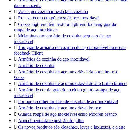
da cor cinzenta

Você quer cozinhar nesta bela cozinha

Revestimento em pó cinza de aço inoxidável

Coisas high-end têm textura high-end-baineng guarda-
roupa de aço inoxidável

Melamina com armário de cozinha pequeno de aço
inoxidável

Tão grande armário de cozinha de aço inoxidável do nosso
feedback Cilent

Armários de cozinha de aço inoxidável

Armário de cozinha,

Armário de cozinha de aço inoxidável da porta branca
Galss

Armário de cozinha de aço inoxidável de alto brilho branco

Armário de cor de grão de madeira guarda-roupa de aço
inoxidável

Por que escolher armário de cozinha de aço inoxidável

Armário de cozinha de aço inoxidável branco

Guarda-roupa de aço inoxidável estilo Modren branco

Aquecimento da exposição de julho

Os novos produtos são elegantes, leves e luxuosos, e a arte