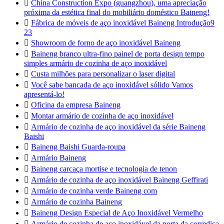

China Construction Expo (guangzhou), uma apreciação
próxima da estética final do mobiliário doméstico Baineng!

Fábrica de móveis de aço inoxidável Baineng Introdução9
23

Showroom de forno de aço inoxidável Baineng

Baineng branco ultra-fino painel de porta design tempo
simples armário de cozinha de aço inoxidável

Custa milhões para personalizar o laser digital

Você sabe bancada de aço inoxidável sólido Vamos
apresentá-lo!

Oficina da empresa Baineng

Montar armário de cozinha de aço inoxidável

Armário de cozinha de aço inoxidável da série Baineng
Baishi

Baineng Baishi Guarda-roupa

Armário Baineng

Baineng carcaça mortise e tecnologia de tenon

Armário de cozinha de aço inoxidável Baineng Geffirati

Armário de cozinha verde Baineng com

Armário de cozinha Baineng

Baineng Design Especial de Aço Inoxidável Vermelho

Armário de cozinha de aço inoxidável da porta da corrediça