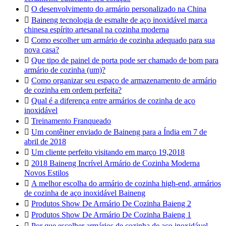

O desenvolvimento do armário personalizado na China

Baineng tecnologia de esmalte de aço inoxidável marca
chinesa espírito artesanal na cozinha moderna

Como escolher um armário de cozinha adequado para sua
nova casa?

Que tipo de painel de porta pode ser chamado de bom para
armário de cozinha (um)?

Como organizar seu espaço de armazenamento de armário
de cozinha em ordem perfeita?

Qual é a diferença entre armários de cozinha de aço
inoxidável

Treinamento Franqueado

Um contêiner enviado de Baineng para a Índia em 7 de
abril de 2018

Um cliente perfeito visitando em março 19,2018

2018 Baineng Incrível Armário de Cozinha Moderna
Novos Estilos

A melhor escolha do armário de cozinha high-end, armários
de cozinha de aço inoxidável Baineng

Produtos Show De Armário De Cozinha Baieng 2

Produtos Show De Armário De Cozinha Baieng 1

Por que escolher armários de cozinha de aço inoxidável