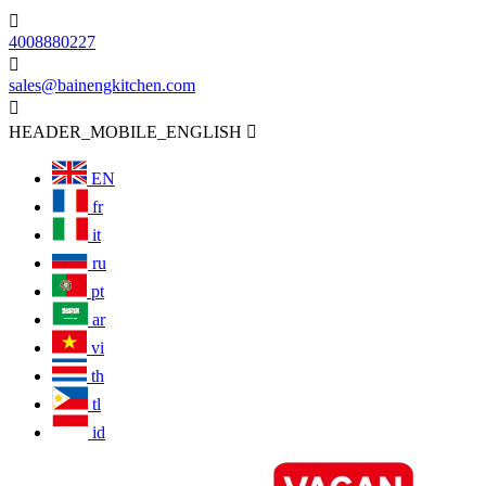

4008880227

sales@bainengkitchen.com

HEADER_MOBILE_ENGLISH

EN
fr
it
ru
pt
ar
vi
th
tl
id