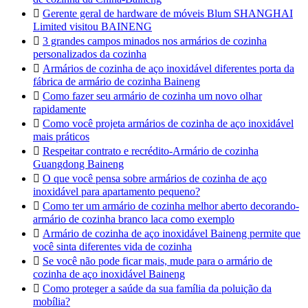

Gerente geral de hardware de móveis Blum SHANGHAI
Limited visitou BAINENG

3 grandes campos minados nos armários de cozinha
personalizados da cozinha

Armários de cozinha de aço inoxidável diferentes porta da
fábrica de armário de cozinha Baineng

Como fazer seu armário de cozinha um novo olhar
rapidamente

Como você projeta armários de cozinha de aço inoxidável
mais práticos

Respeitar contrato e recrédito-Armário de cozinha
Guangdong Baineng

O que você pensa sobre armários de cozinha de aço
inoxidável para apartamento pequeno?

Como ter um armário de cozinha melhor aberto decorando-
armário de cozinha branco laca como exemplo

Armário de cozinha de aço inoxidável Baineng permite que
você sinta diferentes vida de cozinha

Se você não pode ficar mais, mude para o armário de
cozinha de aço inoxidável Baineng

Como proteger a saúde da sua família da poluição da
mobília?