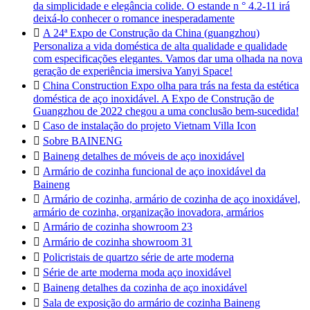
da simplicidade e elegância colide. O estande n ° 4.2-11 irá
deixá-lo conhecer o romance inesperadamente

A 24ª Expo de Construção da China (guangzhou)
Personaliza a vida doméstica de alta qualidade e qualidade
com especificações elegantes. Vamos dar uma olhada na nova
geração de experiência imersiva Yanyi Space!

China Construction Expo olha para trás na festa da estética
doméstica de aço inoxidável. A Expo de Construção de
Guangzhou de 2022 chegou a uma conclusão bem-sucedida!

Caso de instalação do projeto Vietnam Villa Icon

Sobre BAINENG

Baineng detalhes de móveis de aço inoxidável

Armário de cozinha funcional de aço inoxidável da
Baineng

Armário de cozinha, armário de cozinha de aço inoxidável,
armário de cozinha, organização inovadora, armários

Armário de cozinha showroom 23

Armário de cozinha showroom 31

Policristais de quartzo série de arte moderna

Série de arte moderna moda aço inoxidável

Baineng detalhes da cozinha de aço inoxidável

Sala de exposição do armário de cozinha Baineng