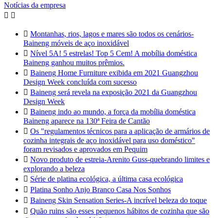
Notícias da empresa



Montanhas, rios, lagos e mares são todos os cenários-
Baineng móveis de aço inoxidável

Nível 5A! 5 estrelas! Top 5 Cem! A mobília doméstica
Baineng ganhou muitos prêmios.

Baineng Home Furniture exibida em 2021 Guangzhou
Design Week concluída com sucesso

Baineng será revela na exposição 2021 da Guangzhou
Design Week

Baineng indo ao mundo, a força da mobília doméstica
Baineng aparece na 130ª Feira de Cantão

Os "regulamentos técnicos para a aplicação de armários de
cozinha integrais de aço inoxidável para uso doméstico"
foram revisados e aprovados em Pequim

Novo produto de estreia-Arenito Guss-quebrando limites e
explorando a beleza

Série de platina ecológica, a última casa ecológica

Platina Sonho Anjo Branco Casa Nos Sonhos

Baineng Skin Sensation Series-A incrível beleza do toque

Quão ruins são esses pequenos hábitos de cozinha que são