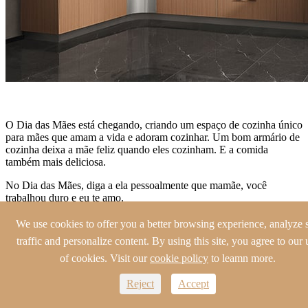
O Dia das Mães está chegando, criando um espaço de cozinha único
para mães que amam a vida e adoram cozinhar. Um bom armário de
cozinha deixa a mãe feliz quando eles cozinham. E a comida
também mais deliciosa.
No Dia das Mães, diga a ela pessoalmente que mamãe, você
trabalhou duro e eu te amo.
We use cookies to offer you a better browsing experience, analyze s
traffic and personalize content. By using this site, you agree to our 
PREV:
Como fazer seu armário de cozinha parece mais bonito?
of cookies. Visit our
cookie policy
to leamn more.
PRÓXIMO:
O que você fez em casa durante o período epidêmico
Covid-19?
Reject
Accept
Recursos