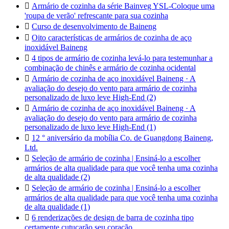

Armário de cozinha da série Bainveg YSL-Coloque uma
'roupa de verão' refrescante para sua cozinha

Curso de desenvolvimento de Baineng

Oito características de armários de cozinha de aço
inoxidável Baineng

4 tipos de armário de cozinha levá-lo para testemunhar a
combinação de chinês e armário de cozinha ocidental

Armário de cozinha de aço inoxidável Baineng · A
avaliação do desejo do vento para armário de cozinha
personalizado de luxo leve High-End (2)

Armário de cozinha de aço inoxidável Baineng · A
avaliação do desejo do vento para armário de cozinha
personalizado de luxo leve High-End (1)

12 ° aniversário da mobília Co. de Guangdong Baineng,
Ltd.

Seleção de armário de cozinha | Ensiná-lo a escolher
armários de alta qualidade para que você tenha uma cozinha
de alta qualidade (2)

Seleção de armário de cozinha | Ensiná-lo a escolher
armários de alta qualidade para que você tenha uma cozinha
de alta qualidade (1)

6 renderizações de design de barra de cozinha tipo
certamente cutucarão seu coração