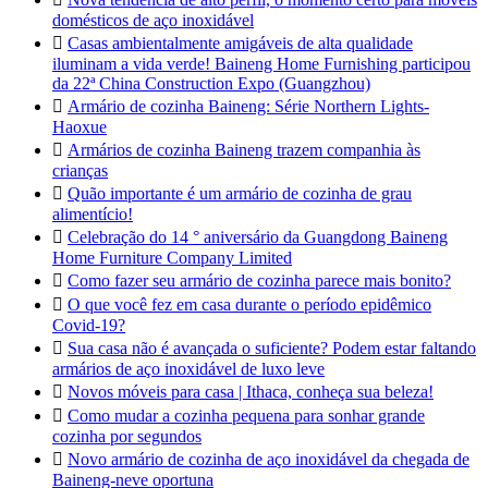
domésticos de aço inoxidável

Casas ambientalmente amigáveis de alta qualidade
iluminam a vida verde! Baineng Home Furnishing participou
da 22ª China Construction Expo (Guangzhou)

Armário de cozinha Baineng: Série Northern Lights-
Haoxue

Armários de cozinha Baineng trazem companhia às
crianças

Quão importante é um armário de cozinha de grau
alimentício!

Celebração do 14 ° aniversário da Guangdong Baineng
Home Furniture Company Limited

Como fazer seu armário de cozinha parece mais bonito?

O que você fez em casa durante o período epidêmico
Covid-19?

Sua casa não é avançada o suficiente? Podem estar faltando
armários de aço inoxidável de luxo leve

Novos móveis para casa | Ithaca, conheça sua beleza!

Como mudar a cozinha pequena para sonhar grande
cozinha por segundos

Novo armário de cozinha de aço inoxidável da chegada de
Baineng-neve oportuna