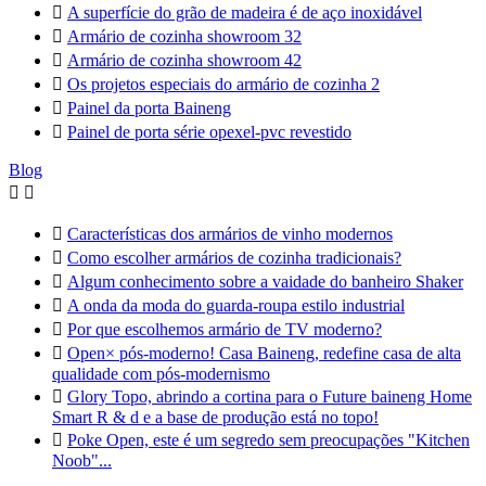

A superfície do grão de madeira é de aço inoxidável

Armário de cozinha showroom 32

Armário de cozinha showroom 42

Os projetos especiais do armário de cozinha 2

Painel da porta Baineng

Painel de porta série opexel-pvc revestido
Blog



Características dos armários de vinho modernos

Como escolher armários de cozinha tradicionais?

Algum conhecimento sobre a vaidade do banheiro Shaker

A onda da moda do guarda-roupa estilo industrial

Por que escolhemos armário de TV moderno?

Open× pós-moderno! Casa Baineng, redefine casa de alta
qualidade com pós-modernismo

Glory Topo, abrindo a cortina para o Future baineng Home
Smart R & d e a base de produção está no topo!

Poke Open, este é um segredo sem preocupações "Kitchen
Noob"...