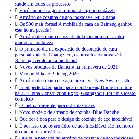
saúde em todos os processos

Você conhece o guarda-roupa de aço inoxidável?

Armário de cozinha de aço inoxidável Mu Shang

Os 500 mais fortes! A mobília da casa de Baineng ganhou
esta honra pesada!

Armário de cozinha cinza de tinta, quando o encontro
moderno a natureza

O primeiro dia na exposição de decoração de casa
personalizada de Guangzhou, os armários da nova série
Baineng acenderam a multidão!

Novos produtos da Baineng na primavera de 2021

Memorabilia de Baineng 2020

Armário de cozinha de aço inoxidável New Swan Castle

Final perfeito! A participação da Baineng Home Furniture
na 22ª China Construction Expo (Guangzhou) foi um sucesso
completo

O melhor presente para o dia das mães

Novo modelo de armário de cozinha 'Blue Danube'

Que cor é boa para o design de cozinha de aço inoxidável

É por isso que os armários de aço inoxidável são melhores
do que outros armários

Que tal a bancada do armário de cozinha de aço inoxidável,