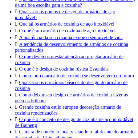
é uma boa escolha para a cozinha?

Quais são os pontos de design de armários de aço
inoxidável?

Que tal os armários de cozinha de aço inoxidável

O que é um armário de cozinha de aço inoxidável

A aparência da sua cozinha expõe o seu nível de vida

A tendência de desenvolvimento de armários de cozinha
personalizados

O que devemos prestar atenção ao projetar armário de
cozinha

O que é o design de cozinha rústica Essentials

Como todo o armário de cozinha se desenvolverá no futuro

Quais são os princípios básicos do design do armário de
cozinha

Como deixar seu design de armários de cozinha fazer as
pessoas brilham

Grande cozinha estilo europeu decoração armário de
cozinha renderizações

O que é o conceito de design de cozinha de aço inoxidável
de Baineng

Câmara de comércio local visitando o fabricante do armário
de cozinha da China-Baineng