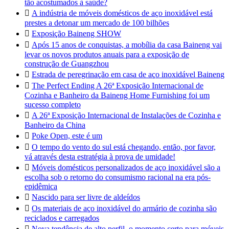
tão acostumados à saúde?

A indústria de móveis domésticos de aço inoxidável está
prestes a detonar um mercado de 100 bilhões

Exposição Baineng SHOW

Após 15 anos de conquistas, a mobília da casa Baineng vai
levar os novos produtos anuais para a exposição de
construção de Guangzhou

Estrada de peregrinação em casa de aço inoxidável Baineng

The Perfect Ending A 26ª Exposição Internacional de
Cozinha e Banheiro da Baineng Home Furnishing foi um
sucesso completo

A 26ª Exposição Internacional de Instalações de Cozinha e
Banheiro da China

Poke Open, este é um

O tempo do vento do sul está chegando, então, por favor,
vá através desta estratégia à prova de umidade!

Móveis domésticos personalizados de aço inoxidável são a
escolha sob o retorno do consumismo racional na era pós-
epidêmica

Nascido para ser livre de aldeídos

Os materiais de aço inoxidável do armário de cozinha são
reciclados e carregados

Nova tendência de alto perfil, o momento certo para móveis