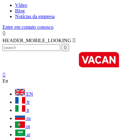
Vídeo
Blog
Notícias da empresa
Entre em contato conosco

HEADER_MOBILE_LOOKING



En
EN
fr
it
ru
pt
ar