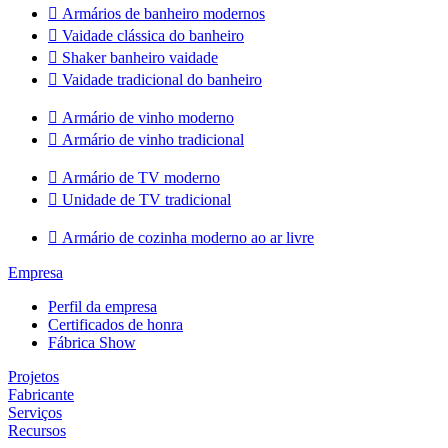

Armários de banheiro modernos

Vaidade clássica do banheiro

Shaker banheiro vaidade

Vaidade tradicional do banheiro

Armário de vinho moderno

Armário de vinho tradicional

Armário de TV moderno

Unidade de TV tradicional

Armário de cozinha moderno ao ar livre
Empresa
Perfil da empresa
Certificados de honra
Fábrica Show
Projetos
Fabricante
Serviços
Recursos