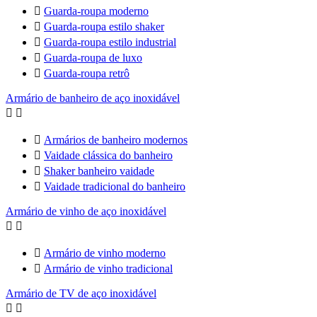

Guarda-roupa moderno

Guarda-roupa estilo shaker

Guarda-roupa estilo industrial

Guarda-roupa de luxo

Guarda-roupa retrô
Armário de banheiro de aço inoxidável



Armários de banheiro modernos

Vaidade clássica do banheiro

Shaker banheiro vaidade

Vaidade tradicional do banheiro
Armário de vinho de aço inoxidável



Armário de vinho moderno

Armário de vinho tradicional
Armário de TV de aço inoxidável

