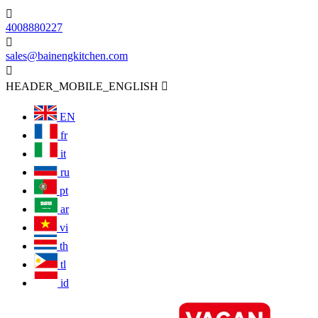

4008880227

sales@bainengkitchen.com

HEADER_MOBILE_ENGLISH

EN
fr
it
ru
pt
ar
vi
th
tl
id